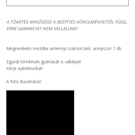
A TÖMÍTÉS MINŐSÉGE A BEÉPÍTÉS KÖRÜLMÉNYEITŐL FŰGG,
ERRE GARANCIÁT NEM VÁLLALUNK!
Megrendelés mezőbe amennyi számot beír, annyiszor 1 db
Egyedi tömítések gyártását is vállaljuk!
Kérje ajánlatunkat!
A fotó illusztráció!