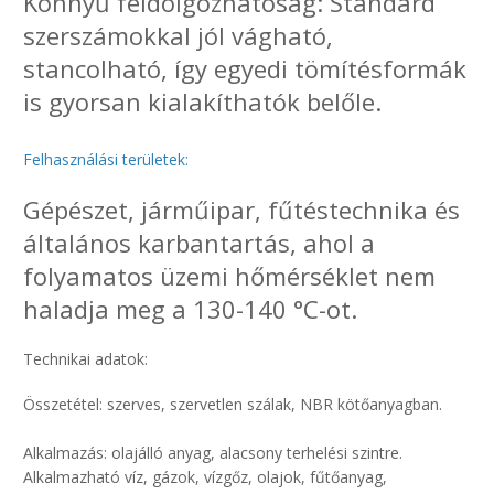
Könnyű feldolgozhatóság: Standard
szerszámokkal jól vágható,
stancolható, így egyedi tömítésformák
is gyorsan kialakíthatók belőle.
Felhasználási területek:
Gépészet, járműipar, fűtéstechnika és
általános karbantartás, ahol a
folyamatos üzemi hőmérséklet nem
haladja meg a 130-140 °C-ot.
Technikai adatok:
Összetétel: szerves, szervetlen szálak, NBR kötőanyagban.
Alkalmazás: olajálló anyag, alacsony terhelési szintre.
Alkalmazható víz, gázok, vízgőz, olajok, fűtőanyag,