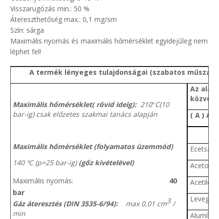
Visszarugózás min.: 50 %
Átereszthetőség max.: 0,1 mg/sm
Szín: sárga
Maximális nyomás és maximális hőmérséklet egyidejűleg nem
léphet fel!
A termék lényeges tulajdonságai (szabatos műszaki
Az aláb
közvetl
Maximális hőmérséklet( rövid ideig):
210
C(10
°
bar-ig) csak előzetes szakmai tanács alapján
( A ) Al
Maximális hőmérséklet (folyamatos üzemmód)
Ecetsav 
140 ºC (p=25 bar-ig)
(gőz kivételével)
Aceton
40
Maximális nyomás:
Acetilén
bar
Levegő
3
Gáz áteresztés (DIN 3535-6/94):
max 0,01 cm
/
min
Alumíniu