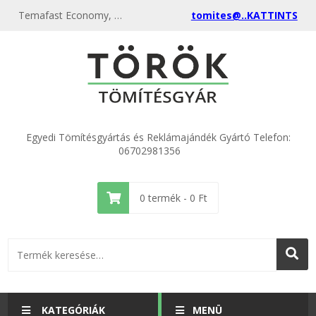
Temafast Economy, sárga tömítőlemez, azbesztmentes tömítés, NBR kötőanyagú lemez 1500x1500x0,5 mm
tomites@..KATTINTS
Egyedi Tömítésgyártás és Reklámajándék Gyártó Telefon:
06702981356
0
termék -
0
Ft
KATEGÓRIÁK
MENÜ