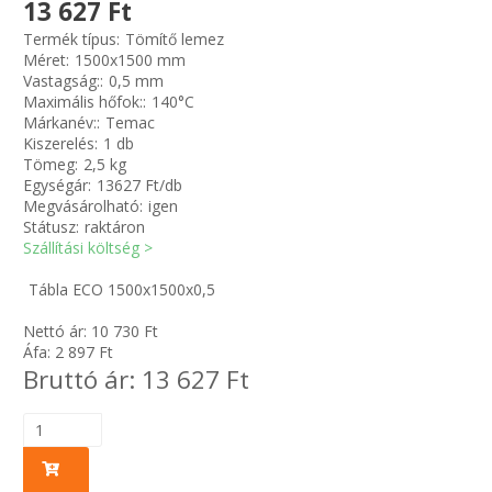
13 627 Ft
Termék típus:
Tömítő lemez
Zsinór Körszelvényű tömítőzsinórok
Méret:
1500x1500 mm
Vastagság::
0,5 mm
Maximális hőfok::
140°C
KÁBELVEZETŐ GUMI - HATÁROLÓK
Márkanév::
Temac
Kiszerelés:
1 db
SIMÍTÓZÁRAS TASAK
Tömeg:
2,5 kg
Egységár:
13627 Ft/db
Megvásárolható:
igen
SZORTÍROZÓ DOBOZ-KÉSZLET
Státusz:
raktáron
Szállítási költség >
ETETŐTÁL-TIPLI-GRANULÁTUM
Tábla ECO 1500x1500x0,5
KÖTÖZŐK-JELÖLŐK-IRATTARTÓK
Nettó ár:
10 730
Ft
Áfa:
2 897
Ft
Bruttó ár:
13 627
Ft
TÖMLŐBILINCS
LEÉRTÉKELT-MARADÉK ANYAGOK