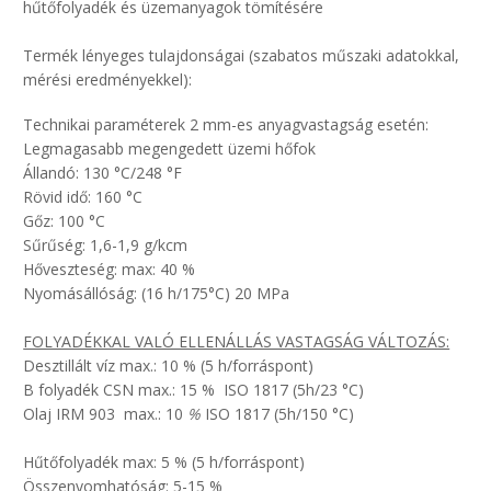
hűtőfolyadék és üzemanyagok tömítésére
Termék lényeges tulajdonságai (szabatos műszaki adatokkal,
mérési eredményekkel):
Technikai paraméterek 2 mm-es anyagvastagság esetén:
Legmagasabb megengedett üzemi hőfok
Állandó: 130 °C/248 °F
Rövid idő: 160 °C
Gőz: 100 °C
Sűrűség: 1,6-1,9 g/kcm
Hőveszteség: max: 40 %
Nyomásállóság: (16 h/175°C) 20 MPa
FOLYADÉKKAL VALÓ ELLENÁLLÁS VASTAGSÁG VÁLTOZÁS:
Desztillált víz max.: 10 % (5 h/forráspont)
B folyadék CSN max.: 15 % ISO 1817 (5h/23 °C)
Olaj IRM 903 max.: 10
%
ISO 1817 (5h/150 °C)
Hűtőfolyadék max: 5 % (5 h/forráspont)
Összenyomhatóság: 5-15 %