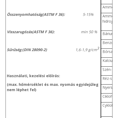
Ammóni
Összenyomhatóság(ASTM F 36):
5-15%
Ammóni
hidrogén
Visszarugózás(ASTM F 36):
min 50 %
Bárium-k
Benzol
3
Sűrűség:(DIN 28090-2)
1,6-1,9 g/cm
Bórsav
Kalcium-
Szén-dio
Használati, kezelési előírás:
Réz-szulf
(max. hőmérséklet és max. nyomás egyidejűleg
Nyersola
nem léphet fel)
Ciklohex
Cyklohe