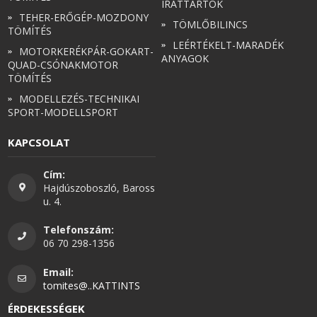
IRATTARTÓK
TEHER-ERŐGÉP-MOZDONY
TÖMLŐBILINCS
TÖMÍTÉS
LEÉRTÉKELT-MARADÉK
MOTORKERÉKPÁR-GOKART-
ANYAGOK
QUAD-CSÓNAKMOTOR
TÖMÍTÉS
MODELLEZÉS-TECHNIKAI
SPORT-MODELLSPORT
KAPCSOLAT
Cím:
Hajdúszoboszló, Baross
u. 4.
Telefonszám:
06 70 298-1356
Email:
tomites@..KATTINTS
ÉRDEKESSÉGEK