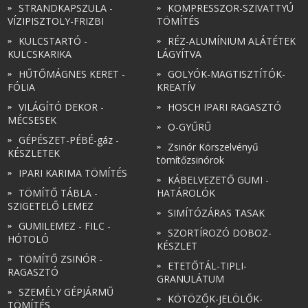
STRANDKAPSZULA -
KOMPRESSZOR-SZIVATTYÚ
VÍZIPISZTOLY-FRIZBI
TÖMÍTÉS
KULCSTARTÓ -
RÉZ-ALUMÍNIUM ALÁTÉTEK
KULCSKARIKA
LÁGYÍTVA
HŰTŐMÁGNES KERET -
GOLYÓK-MAGTISZTÍTÓK-
FÓLIA
KREATÍV
VILÁGÍTÓ DEKOR -
HOSCH IPARI RAGASZTÓ
MÉCSESEK
O-GYŰRŰ
GÉPÉSZET-PÉBÉ-gáz -
Zsinór Körszelvényű
KÉSZLETEK
tömítőzsinórok
IPARI KARIMA TÖMÍTÉS
KÁBELVEZETŐ GUMI -
TÖMÍTŐ TÁBLA -
HATÁROLÓK
SZIGETELŐ LEMEZ
SIMÍTÓZÁRAS TASAK
GUMILEMEZ - FILC -
SZORTÍROZÓ DOBOZ-
HÓTOLÓ
KÉSZLET
TÖMÍTŐ ZSINÓR -
ETETŐTÁL-TIPLI-
RAGASZTÓ
GRANULÁTUM
SZEMÉLY GÉPJÁRMŰ
KÖTÖZŐK-JELÖLŐK-
TÖMÍTÉS