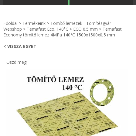
STRANDKAPSZULA - VÍZIPISZTOLY-FRIZBI
Főoldal
Főoldal
>
Termékeink
>
Tömítő lemezek - Tömítésgyár
KULCSTARTÓ - KULCSKARIKA
videók
Webshop
>
Temafast Eco. 140°C
>
ECO 0.5 mm
>
Temafast
Economy tömítő lemez 4MPa 140°C 1500x1500x0,5 mm
HŰTŐMÁGNES KERET - FÓLIA
Termékek
< VISSZA EGYET
VILÁGÍTÓ DEKOR - MÉCSESEK
Hogyan vásároljak?
Oszd meg!
GÉPÉSZET-PÉBÉ-gáz - KÉSZLETEK
Rólunk
IPARI KARIMA TÖMÍTÉS
Egyedi gyártás
TÖMÍTŐ TÁBLA - SZIGETELŐ LEMEZ
Hírek
GUMILEMEZ - FILC - HÓTOLÓ
Kapcsolat
TÖMÍTŐ ZSINÓR - RAGASZTÓ
ÁSZF