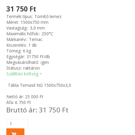
31 750 Ft
Zsinór Körszelvényű tömítőzsinórok
Termék típus:
Tömítő lemez
Méret:
1500x750 mm
Vastagság::
3,0 mm
KÁBELVEZETŐ GUMI - HATÁROLÓK
Maximális hőfok::
250°C
Márkanév::
Temac
SIMÍTÓZÁRAS TASAK
Kiszerelés:
1 db
Tömeg:
6 kg
Egységár:
31750 Ft/db
SZORTÍROZÓ DOBOZ-KÉSZLET
Megvásárolható:
igen
Státusz:
raktáron
Szállítási költség >
ETETŐTÁL-TIPLI-GRANULÁTUM
Tábla Temasil NG 1500x750x3,0
KÖTÖZŐK-JELÖLŐK-IRATTARTÓK
Nettó ár:
25 000
Ft
Áfa:
6 750
Ft
TÖMLŐBILINCS
Bruttó ár:
31 750
Ft
LEÉRTÉKELT-MARADÉK ANYAGOK