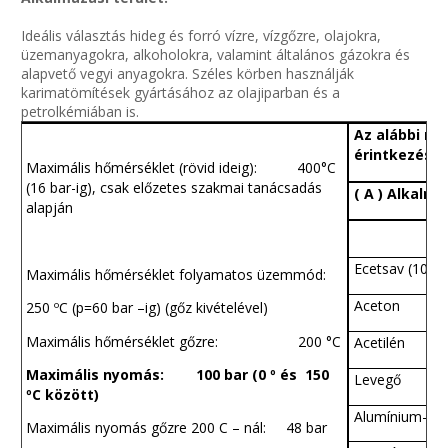
Ideális választás hideg és forró vízre, vízgőzre, olajokra,
üzemanyagokra, alkoholokra, valamint általános gázokra és
alapvető vegyi anyagokra. Széles körben használják
karimatömítések gyártásához az olajiparban és a
petrolkémiában is.
Az alábbi me
érintkezés e
Maximális hőmérséklet (rövid ideig): 400
°
C
(16 bar-ig), csak előzetes szakmai tanácsadás
( A ) Alkalma
alapján
Ecetsav (100 
Maximális hőmérséklet folyamatos üzemmód:
Aceton
250 ºC (p=60 bar –ig) (gőz kivételével)
Maximális hőmérséklet gőzre: 200 °C
Acetilén
Maximális nyomás: 100 bar (0 º és 150
Levegő
ºC között)
Alumínium- Klo
Maximális nyomás gőzre 200 C – nál: 48 bar