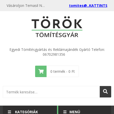
Vásároljon Temasil NG 1500x750x3 mm azbesztmentes tömítőlemezt 250°C hőállóság, 100 bar nyomásbírás, kiváló olaj- és gőztűrés.
tomites@..KATTINTS
Egyedi Tömítésgyártás és Reklámajándék Gyártó Telefon:
06702981356
0
termék -
0
Ft
KATEGÓRIÁK
MENÜ