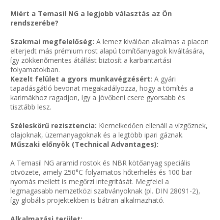
Miért a Temasil NG a legjobb választás az Ön
rendszerébe?
Szakmai megfelelőség:
A lemez kiválóan alkalmas a piacon
elterjedt más prémium rost alapú tömítőanyagok kiváltására,
így zökkenőmentes átállást biztosít a karbantartási
folyamatokban.
Kezelt felület a gyors munkavégzésért:
A gyári
tapadásgátló bevonat megakadályozza, hogy a tömítés a
karimákhoz ragadjon, így a jövőbeni csere gyorsabb és
tisztább lesz.
Széleskörű rezisztencia:
Kiemelkedően ellenáll a vízgőznek,
olajoknak, üzemanyagoknak és a legtöbb ipari gáznak.
Műszaki előnyök (Technical Advantages):
A Temasil NG aramid rostok és NBR kötőanyag speciális
ötvözete, amely 250°C folyamatos hőterhelés és 100 bar
nyomás mellett is megőrzi integritását. Megfelel a
legmagasabb nemzetközi szabványoknak (pl. DIN 28091-2),
így globális projektekben is bátran alkalmazható.
Alkalmazási terület: