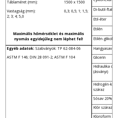
Táblaméret (mm): 1500 x 1500
Di-butil-ftalát
Vastagság (mm): 0,3; 0,5; 1; 1,5;
2; 3; 4; 5,0
Etil-éter
Etilén
Maximális hőmérséklet és maximális
Etilén-glikol
nyomás egyidejűleg nem léphet fel!
Egyéb adatok:
Szabványok: TP 62-084-06
Hangyasav 1
ASTM F 146; DIN 28 091-2; ASTM F 104
Glicerin
Hidraulika olaj
(ásványi)
Hidrogén-klori
száraz
Sósav 20%
Klór száraz
Kloroform