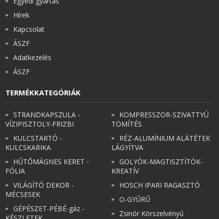
Egyedi gyártás
Hírek
Kapcsolat
ÁSZF
Adatkezelés
ÁSZF
TERMÉKKATEGÓRIÁK
STRANDKAPSZULA -
KOMPRESSZOR-SZIVATTYÚ
VÍZIPISZTOLY-FRIZBI
TÖMÍTÉS
KULCSTARTÓ -
RÉZ-ALUMÍNIUM ALÁTÉTEK
KULCSKARIKA
LÁGYÍTVA
HŰTŐMÁGNES KERET -
GOLYÓK-MAGTISZTÍTÓK-
FÓLIA
KREATÍV
VILÁGÍTÓ DEKOR -
HOSCH IPARI RAGASZTÓ
MÉCSESEK
O-GYŰRŰ
GÉPÉSZET-PÉBÉ-gáz -
Zsinór Körszelvényű
KÉSZLETEK