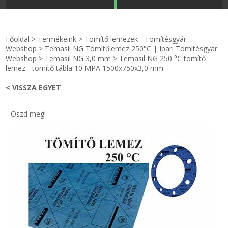
STRANDKAPSZULA - VÍZIPISZTOLY-FRIZBI
Főoldal
Főoldal
>
Termékeink
>
Tömítő lemezek - Tömítésgyár
KULCSTARTÓ - KULCSKARIKA
videók
Webshop
>
Temasil NG Tömítőlemez 250°C | Ipari Tömítésgyár
Webshop
>
Temasil NG 3,0 mm
>
Temasil NG 250 °C tömítő
lemez - tömítő tábla 10 MPA 1500x750x3,0 mm
HŰTŐMÁGNES KERET - FÓLIA
Termékek
< VISSZA EGYET
VILÁGÍTÓ DEKOR - MÉCSESEK
Hogyan vásároljak?
Oszd meg!
GÉPÉSZET-PÉBÉ-gáz - KÉSZLETEK
Rólunk
IPARI KARIMA TÖMÍTÉS
Egyedi gyártás
TÖMÍTŐ TÁBLA - SZIGETELŐ LEMEZ
Hírek
GUMILEMEZ - FILC - HÓTOLÓ
Kapcsolat
TÖMÍTŐ ZSINÓR - RAGASZTÓ
ÁSZF