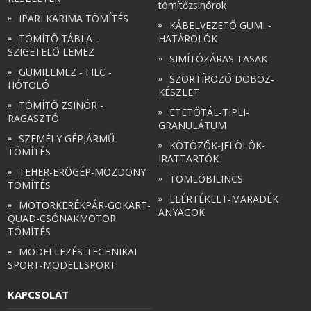
tömítőzsinórok
IPARI KARIMA TÖMÍTÉS
KÁBELVEZETŐ GUMI -
TÖMÍTŐ TÁBLA -
HATÁROLÓK
SZIGETELŐ LEMEZ
SIMÍTÓZÁRAS TASAK
GUMILEMEZ - FILC -
SZORTÍROZÓ DOBOZ-
HÓTOLÓ
KÉSZLET
TÖMÍTŐ ZSINÓR -
ETETŐTÁL-TIPLI-
RAGASZTÓ
GRANULÁTUM
SZEMÉLY GÉPJÁRMŰ
KÖTÖZŐK-JELÖLŐK-
TÖMÍTÉS
IRATTARTÓK
TEHER-ERŐGÉP-MOZDONY
TÖMLŐBILINCS
TÖMÍTÉS
LEÉRTÉKELT-MARADÉK
MOTORKERÉKPÁR-GOKART-
ANYAGOK
QUAD-CSÓNAKMOTOR
TÖMÍTÉS
MODELLEZÉS-TECHNIKAI
SPORT-MODELLSPORT
KAPCSOLAT