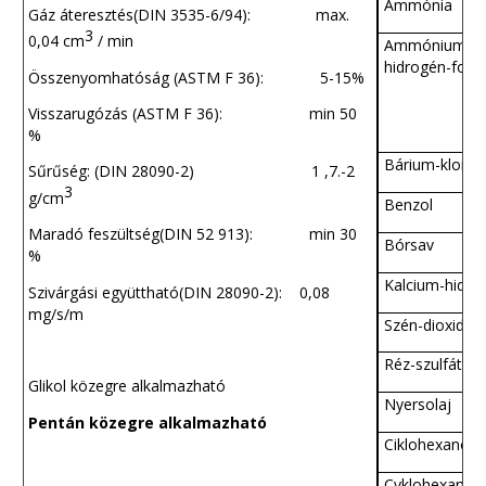
Ammónia
Gáz áteresztés(DIN 3535-6/94): max.
3
0,04 cm
/ min
Ammónium-
hidrogén-fosz
Összenyomhatóság (ASTM F 36): 5-15%
Visszarugózás (ASTM F 36): min 50
%
Bárium-klorid
Sűrűség: (DIN 28090-2) 1 ,7.-2
3
g/cm
Benzol
Maradó feszültség(DIN 52 913): min 30
Bórsav
%
Kalcium-hidrox
Szivárgási együttható(DIN 28090-2): 0,08
mg/s/m
Szén-dioxid
Réz-szulfát
Glikol közegre alkalmazható
Nyersolaj
Pentán közegre alkalmazható
Ciklohexanol
Cyklohexanon