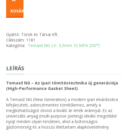
KOSÁRBA
Gyártó:
Török és Társai Kft.
Cikkszám:
1181
Kategória:
Temasil NG LV.: 3,0mm 10 MPA 250°C
LEÍRÁS
Temasil NG – Az ipari tömítéstechnika új generációja
(High-Performance Gasket Sheet)
A Temasil NG (New Generation) a modern ipari elvárásokra
kifejlesztett, azbesztmentes tömítőlemez, amely a
megbízhatóságot ötvözi a kiváló ár-érték aránnyal. Ez az
univerzális anyag (multi-purpose jointing) ideális megoldást
nyújt minden olyan területen, ahol a biztonságos
gáztömörség és a hosszú élettartam alapkövetelmény.