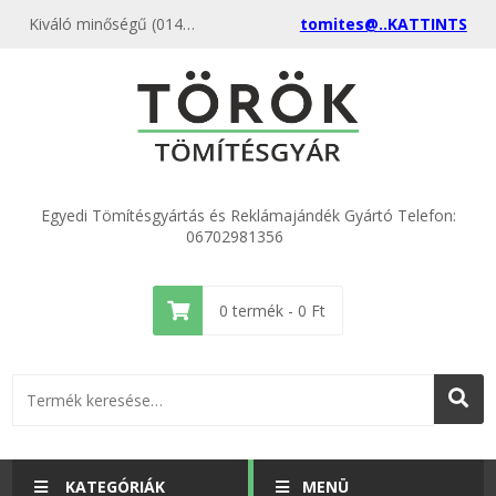
Kiváló minőségű (014) ECO 1" golyósszelep 32x38x2 (100 db) kedvező áron, egyenest a gyártótól, rendeld meg most és csatlakozz a több ezer elégedett vásárlóhoz.
tomites@..KATTINTS
Egyedi Tömítésgyártás és Reklámajándék Gyártó Telefon:
06702981356
0
termék -
0
Ft
KATEGÓRIÁK
MENÜ