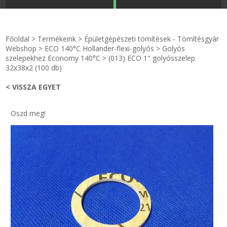
STRANDKAPSZULA - VÍZIPISZTOLY-FRIZBI
Főoldal
Főoldal
>
Termékeink
>
Épületgépészeti tömítések - Tömítésgyár
KULCSTARTÓ - KULCSKARIKA
videók
Webshop
>
ECO 140°C Hollander-flexi-golyós
>
Golyós
szelepekhez Economy 140°C
>
(013) ECO 1" golyósszelep
32x38x2 (100 db)
HŰTŐMÁGNES KERET - FÓLIA
Termékek
< VISSZA EGYET
VILÁGÍTÓ DEKOR - MÉCSESEK
Hogyan vásároljak?
Oszd meg!
GÉPÉSZET-PÉBÉ-gáz - KÉSZLETEK
Rólunk
IPARI KARIMA TÖMÍTÉS
Egyedi gyártás
TÖMÍTŐ TÁBLA - SZIGETELŐ LEMEZ
Hírek
GUMILEMEZ - FILC - HÓTOLÓ
Kapcsolat
TÖMÍTŐ ZSINÓR - RAGASZTÓ
ÁSZF