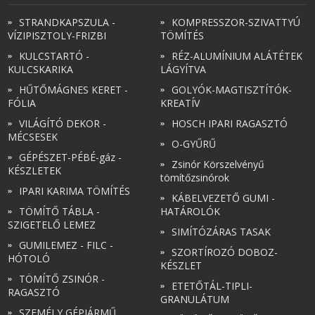
STRANDKAPSZULA -
KOMPRESSZOR-SZIVATTYÚ
VÍZIPISZTOLY-FRIZBI
TÖMÍTÉS
KULCSTARTÓ -
RÉZ-ALUMÍNIUM ALÁTÉTEK
KULCSKARIKA
LÁGYÍTVA
HŰTŐMÁGNES KERET -
GOLYÓK-MAGTISZTÍTÓK-
FÓLIA
KREATÍV
VILÁGÍTÓ DEKOR -
HOSCH IPARI RAGASZTÓ
MÉCSESEK
O-GYŰRŰ
GÉPÉSZET-PÉBÉ-gáz -
Zsinór Körszelvényű
KÉSZLETEK
tömítőzsinórok
IPARI KARIMA TÖMÍTÉS
KÁBELVEZETŐ GUMI -
TÖMÍTŐ TÁBLA -
HATÁROLÓK
SZIGETELŐ LEMEZ
SIMÍTÓZÁRAS TASAK
GUMILEMEZ - FILC -
SZORTÍROZÓ DOBOZ-
HÓTOLÓ
KÉSZLET
TÖMÍTŐ ZSINÓR -
ETETŐTÁL-TIPLI-
RAGASZTÓ
GRANULÁTUM
SZEMÉLY GÉPJÁRMŰ