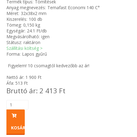
Termék típus:
Tömítések
Anyag megnevezés:
Temafast Economi 140 C°
Méret:
32x38x2 mm
Zsinór Körszelvényű tömítőzsinórok
Kiszerelés:
100 db
Tömeg:
0,150 kg
KÁBELVEZETŐ GUMI - HATÁROLÓK
Egységár:
24.1 Ft/db
Megvásárolható:
igen
Státusz:
raktáron
SIMÍTÓZÁRAS TASAK
Szállítási költség >
Forma:
Lapos gyűrű
SZORTÍROZÓ DOBOZ-KÉSZLET
Figyelem! 10 csomagtól kedvezőbb az ár!
ETETŐTÁL-TIPLI-GRANULÁTUM
Nettó ár:
1 900
Ft
Áfa:
513
Ft
Bruttó ár:
2 413
Ft
KÖTÖZŐK-JELÖLŐK-IRATTARTÓK
TÖMLŐBILINCS
LEÉRTÉKELT-MARADÉK ANYAGOK
KOSÁRBA