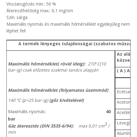
Visszarugózás min.: 50 %
Átereszthetőség max.: 0,1 mg/sm
Szín: sárga
Maximális nyomás és maximális hőmérséklet egyidejűleg nem
léphet fel!
A termék lényeges tulajdonságai (szabatos műszaki
Az alább
közvetle
Maximális hőmérséklet( rövid ideig):
210
C(10
°
bar-ig) csak előzetes szakmai tanács alapján
( A ) Alk
Maximális hőmérséklet (folyamatos üzemmód)
Ecetsav (
140 ºC (p=25 bar-ig)
(gőz kivételével)
Aceton
40
Maximális nyomás:
Acetilén
bar
Levegő
3
Gáz áteresztés (DIN 3535-6/94):
max 0,01 cm
/
min
Alumínium