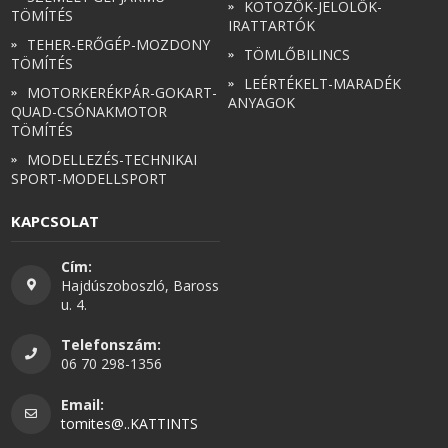
KÖTÖZŐK-JELÖLŐK-
TÖMÍTÉS
IRATTARTÓK
TEHER-ERŐGÉP-MOZDONY
TÖMLŐBILINCS
TÖMÍTÉS
LEÉRTÉKELT-MARADÉK
MOTORKERÉKPÁR-GOKART-
ANYAGOK
QUAD-CSÓNAKMOTOR
TÖMÍTÉS
MODELLEZÉS-TECHNIKAI
SPORT-MODELLSPORT
KAPCSOLAT
Cím:
Hajdúszoboszló, Baross
u. 4.
Telefonszám:
06 70 298-1356
Email:
tomites@..KATTINTS