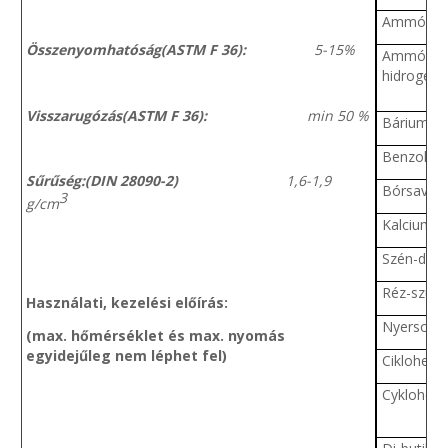
Ammónia
Összenyomhatóság(ASTM F 36):
5-15%
Ammóniu
hidrogén-
Visszarugózás(ASTM F 36):
min 50 %
Bárium-kl
Benzol
Sűrűség:(DIN 28090-2)
1,6-1,9
Bórsav
3
g/cm
Kalcium-h
Szén-diox
Réz-szulfá
Használati, kezelési előírás:
Nyersolaj
(max. hőmérséklet és max. nyomás
egyidejűleg nem léphet fel)
Ciklohexa
Cyklohex