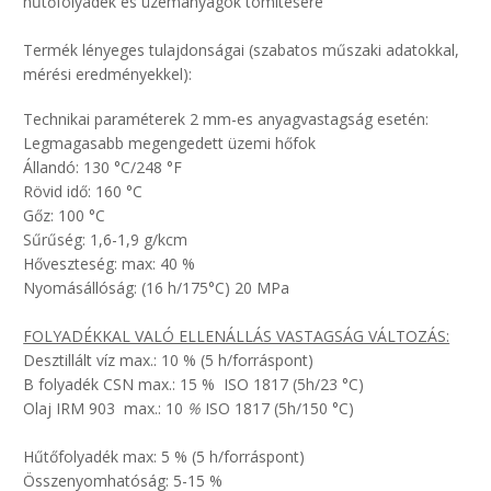
hűtőfolyadék és üzemanyagok tömítésére
Termék lényeges tulajdonságai (szabatos műszaki adatokkal,
mérési eredményekkel):
Technikai paraméterek 2 mm-es anyagvastagság esetén:
Legmagasabb megengedett üzemi hőfok
Állandó: 130 °C/248 °F
Rövid idő: 160 °C
Gőz: 100 °C
Sűrűség: 1,6-1,9 g/kcm
Hőveszteség: max: 40 %
Nyomásállóság: (16 h/175°C) 20 MPa
FOLYADÉKKAL VALÓ ELLENÁLLÁS VASTAGSÁG VÁLTOZÁS:
Desztillált víz max.: 10 % (5 h/forráspont)
B folyadék CSN max.: 15 % ISO 1817 (5h/23 °C)
Olaj IRM 903 max.: 10
%
ISO 1817 (5h/150 °C)
Hűtőfolyadék max: 5 % (5 h/forráspont)
Összenyomhatóság: 5-15 %