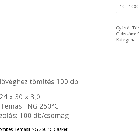
10 - 100
Gyártó:
Tör
Cikkszám:
Kategória:
lővéghez tömítés 100 db
24 x 30 x 3,0
 Temasil NG 250°C
olás: 100 db/csomag
tömítés Temasil NG 250 °C Gasket