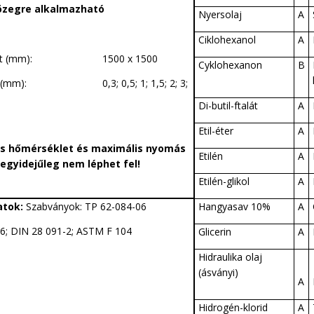
özegre alkalmazható
Nyersolaj
A
Ciklohexanol
A
éret (mm): 1500 x 1500
Cyklohexanon
B
g (mm): 0,3; 0,5; 1; 1,5; 2; 3;
Di-butil-ftalát
A
Etil-éter
A
s hőmérséklet és maximális nyomás
Etilén
A
egyidejűleg nem léphet fel!
Etilén-glikol
A
atok:
Szabványok: TP 62-084-06
Hangyasav 10%
A
6; DIN 28 091-2; ASTM F 104
Glicerin
A
Hidraulika olaj
(ásványi)
A
Hidrogén-klorid
A