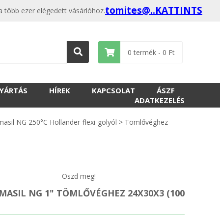
tomites@..KATTINTS
 több ezer elégedett vásárlóhoz.
0
termék -
0
Ft
GYÁRTÁS
HÍREK
KAPCSOLAT
ÁSZF
ADATKEZELÉS
asil NG 250°C Hollander-flexi-golyól
>
Tömlővéghez
Oszd meg!
EMASIL NG 1" TÖMLŐVÉGHEZ 24X30X3 (100