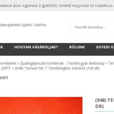
dvező áron, egyenest a gyártótól, rendeld meg most és csatlakozz a
klámajándék Gyártó Telefon:
EK
HOGYAN VÁSÁROLJAK?
RÓLUNK
EGYEDI 
ermékeink
>
Épületgépészeti tömítések - Tömítésgyár Webshop
>
Tem
 250°C
>
(048) Temasil NG 1" tömlővéghez 24x30x3 (100 db)
EGYET
(048) T
DB)