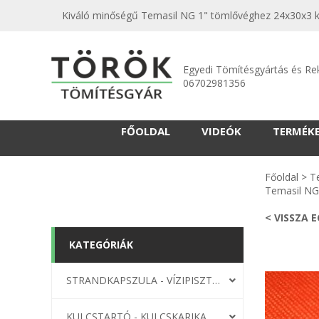
Kiváló minőségű Temasil NG 1" tömlővéghez 24x30x3 ke
Egyedi Tömítésgyártás és Re
06702981356
FŐOLDAL
VIDEÓK
TERMÉK
Főoldal
>
T
Temasil NG
< VISSZA 
KATEGÓRIÁK
STRANDKAPSZULA - VÍZIPISZTOLY-FRIZBI
KULCSTARTÓ - KULCSKARIKA