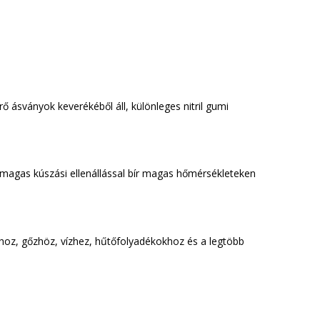
 ásványok keverékéből áll, különleges nitril gumi
on magas kúszási ellenállással bír magas hőmérsékleteken
hoz, gőzhöz, vízhez, hűtőfolyadékokhoz és a legtöbb