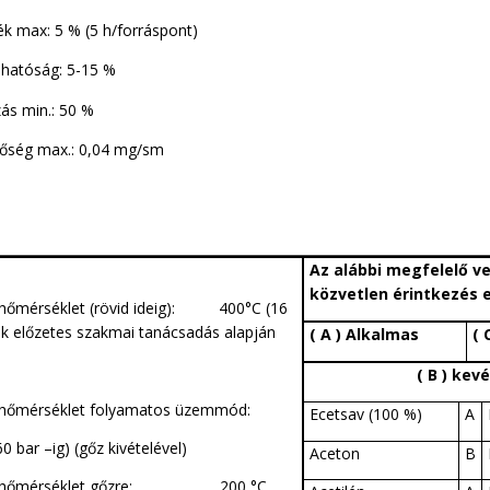
k max: 5 % (5 h/forráspont)
hatóság: 5-15 %
ás min.: 50 %
tőség max.: 0,04 mg/sm
Az alábbi megfelelő v
közvetlen érintkezés 
 hőmérséklet (rövid ideig): 400
°
C (16
sak előzetes szakmai tanácsadás alapján
( A ) Alkalmas
( 
( B ) kev
 hőmérséklet folyamatos üzemmód:
Ecetsav (100 %)
A
0 bar –ig) (gőz kivételével)
Aceton
B
is hőmérséklet gőzre: 200 °C