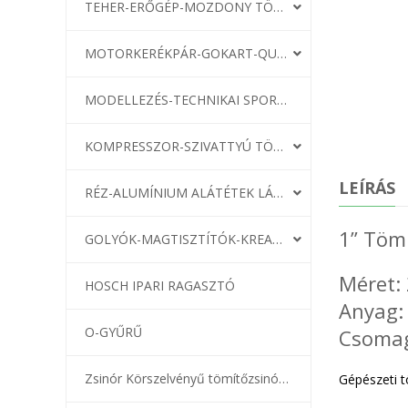
TEHER-ERŐGÉP-MOZDONY TÖMÍTÉS
MOTORKERÉKPÁR-GOKART-QUAD-CSÓNAKMOTOR TÖMÍTÉS
MODELLEZÉS-TECHNIKAI SPORT-MODELLSPORT
KOMPRESSZOR-SZIVATTYÚ TÖMÍTÉS
LEÍRÁS
RÉZ-ALUMÍNIUM ALÁTÉTEK LÁGYÍTVA
1” Töm
GOLYÓK-MAGTISZTÍTÓK-KREATÍV
Méret: 
HOSCH IPARI RAGASZTÓ
Anyag:
O-GYŰRŰ
Csomag
Zsinór Körszelvényű tömítőzsinórok
Gépészeti 