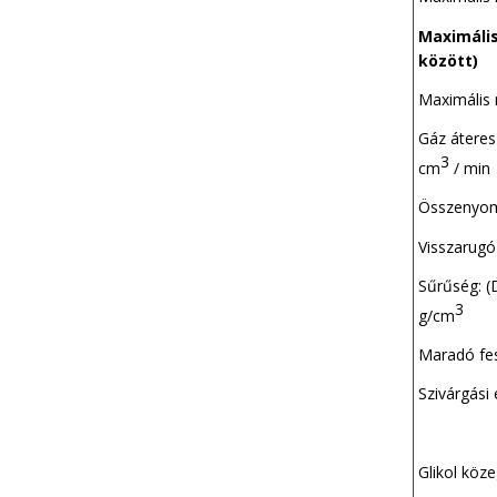
Maximáli
között)
Maximális
Gáz áter
3
cm
/ min
Összenyo
Visszar
Sűrűség
3
g/cm
Maradó f
Szivárgási
Glikol kö