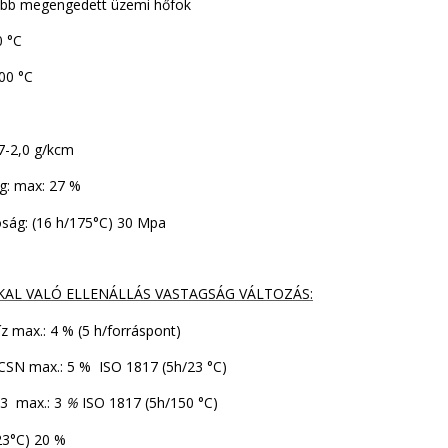
bb megengedett üzemi hőfok
0 °C
400 °C
00 °C
1,7-2,0 g/kcm
eség: max: 27 %
ság: (16 h/175°C) 30 Mpa
AL VALÓ ELLENÁLLÁS VASTAGSÁG VÁLTOZÁS:
víz max.: 4 % (5 h/forráspont)
CSN max.: 5 % ISO 1817 (5h/23 °C)
3 max.: 3
%
ISO 1817 (5h/150 °C)
l (5h/23°C) 20 %