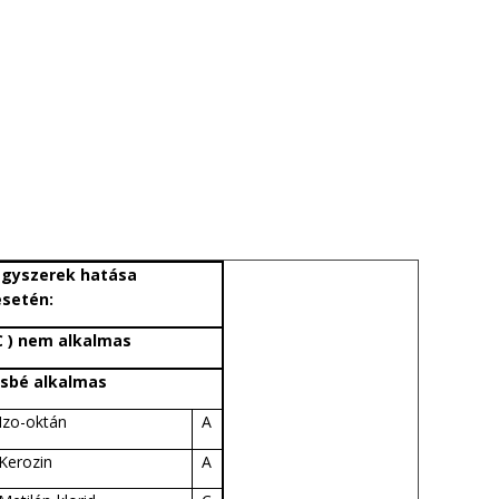
egyszerek hatása
esetén:
C ) nem alkalmas
ésbé alkalmas
Izo-oktán
A
Kerozin
A