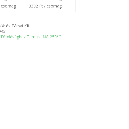
0 csomag
3302 Ft / csomag
ök és Társai Kft.
943
Tömlővéghez Temasil NG 250°C