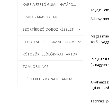
KÁBELVEZETŐ GUMI - HATÁROLÓK
Anyag: Tem
SIMÍTÓZÁRAS TASAK
Azbesztmen
SZORTÍROZÓ DOBOZ-KÉSZLET
Magas minős
kötőanyagg
ETETŐTÁL-TIPLI-GRANULÁTUM
KÖTÖZŐK-JELÖLŐK-IRATTARTÓK
Jó nyújtási
és nagyon 
TÖMLŐBILINCS
LEÉRTÉKELT-MARADÉK ANYAGOK
Alkalmazás:
hígított sa
Technikai 