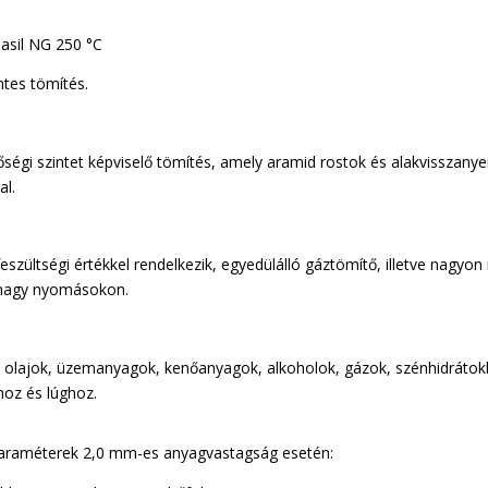
asil NG 250 °C
tes tömítés.
égi szintet képviselő tömítés, amely aramid rostok és alakvisszanyerő
al.
 feszültségi értékkel rendelkezik, egyedülálló gáztömítő, illetve nagy
nagy nyomásokon.
 olajok, üzemanyagok, kenőanyagok, alkoholok, gázok, szénhidrátok
vhoz és lúghoz.
paraméterek 2,0 mm-es anyagvastagság esetén: