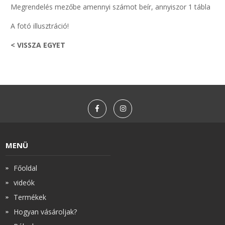
Megrendelés mezőbe amennyi számot beír, annyiszor 1 tábla
A fotó illusztráció!
< VISSZA EGYET
MENÜ
Főoldal
videók
Termékek
Hogyan vásároljak?