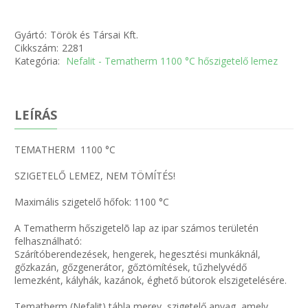
Gyártó:
Török és Társai Kft.
Cikkszám:
2281
Kategória:
Nefalit - Tematherm 1100 °C hőszigetelő lemez
LEÍRÁS
TEMATHERM 1100 °C
SZIGETELŐ LEMEZ, NEM TÖMÍTÉS!
Maximális szigetelő hőfok: 1100 °C
A Tematherm hőszigetelõ lap az ipar számos területén
felhasználható:
Szárítóberendezések, hengerek, hegesztési munkáknál,
gőzkazán, gőzgenerátor, gőztömítések, tűzhelyvédő
lemezként, kályhák, kazánok, éghető bútorok elszigetelésére.
Tematherm (Nefalit) tábla merev, szigetelő anyag, amely