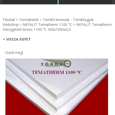
STRANDKAPSZULA - VÍZIPISZTOLY-FRIZBI
Főoldal
Főoldal
>
Termékeink
>
Tömítő lemezek - Tömítésgyár
KULCSTARTÓ - KULCSKARIKA
videók
Webshop
>
NEFALIT Tematherm 1100 °C
>
NEFALIT Tematherm
hőszigetelő lemez 1100 °C 500x1000x3,0
HŰTŐMÁGNES KERET - FÓLIA
Termékek
< VISSZA EGYET
VILÁGÍTÓ DEKOR - MÉCSESEK
Hogyan vásároljak?
Oszd meg!
GÉPÉSZET-PÉBÉ-gáz - KÉSZLETEK
Rólunk
IPARI KARIMA TÖMÍTÉS
Egyedi gyártás
TÖMÍTŐ TÁBLA - SZIGETELŐ LEMEZ
Hírek
GUMILEMEZ - FILC - HÓTOLÓ
Kapcsolat
TÖMÍTŐ ZSINÓR - RAGASZTÓ
ÁSZF