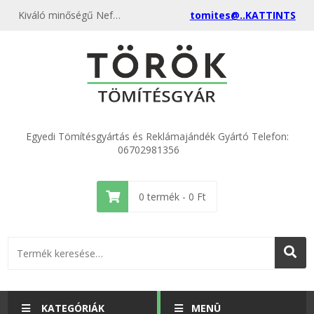
Kiváló minőségű Nefalit Tematherm 500x1000x3 kedvező áron, egyenest a gyártótól, rendeld meg most és csatlakozz a több ezer elégedett vásárlóhoz.
tomites@..KATTINTS
Egyedi Tömítésgyártás és Reklámajándék Gyártó Telefon:
06702981356
0
termék -
0
Ft
KATEGÓRIÁK
MENÜ