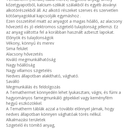
kőzetgyapotból, kalcium-szilikát szálakból és egyéb ásványi
alkotórészekből áll. Az alkotó részeket szerves és szervetlen
kötőanyagokkal kapcsolják egymáshoz .
Ezen összetétel miatt az anyagot a magas hőálló, az alacsony
hővezető és jó elektromos szigetelő tulajdonság jellemzi. Ez
az anyag váltotta fel a korábban használt azbeszt lapokat.
Előnyök és tulajdonságok
Vékony, könnyű és merev
Sima felület
Alacsony hővezetés
Kiváló megmunkálhatóság
Nagy hőállóság
Nagy villamos szigetelés
Nedves állapotban alakítható, vágható.
Saválló
Megmunkálás és feldolgozás
A Temathermet könnyedén lehet lyukasztani, vágni, és fúrni a
hagyományos famegmunkáló gépekkel vagy keményfém
hegyű eszközökkel.
A Tematherm táblák azzal a további előnnyel járnak, hogy
nedves állapotban könnyen vághatóak törés nélkül.
Alkalmazási területek
Szigetelő és tömítő anyag,