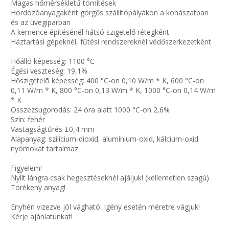
Magas hőmérsékletű tömítések
Hordozóanyagaként görgős szállítópályákon a kohászatban
és az üvegiparban
A kemence építésénél hátsó szigetelő rétegként
Háztartási gépeknél, fűtési rendszereknél védőszerkezetként
Hőálló képesség: 1100 °C
Égési veszteség: 19,1%
Hőszigetelõ képesség: 400 °C-on 0,10 W/m * K, 600 °C-on
0,11 W/m * K, 800 °C-on 0,13 W/m * K, 1000 °C-on 0,14 W/m
* K
Összezsugorodás: 24 óra alatt 1000 °C-on 2,6%
Szín: fehér
Vastagságtűrés ±0,4 mm
Alapanyag: szilícium-dioxid, alumínium-oxid, kálcium-oxid
nyomokat tartalmaz.
Figyelem!
Nyílt lángra csak hegesztéseknél ajáljuk! (kellemetlen szagú)
Törékeny anyag!
Enyhén vizezve jól vágható. Igény esetén méretre vágjuk!
Kérje ajánlatunkat!