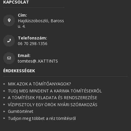
KAPCSOLAT
Cím:
Hajdúszoboszló, Baross
u. 4.
Telefonszám:
06 70 298-1356
Email:
tomites@..KATTINTS
ÉRDEKESSÉGEK
MIK AZOK A TÖMÍTŐANYAGOK?
TUDJ MEG MINDENT A KARIMA TÖMÍTÉSEKRŐL
A TÖMÍTÉSEK FELADATA ÉS RENDSZEREZÉSE
VÍZIPISZTOLY EGY ÖRÖK NYÁRI SZÓRAKOZÁS
Gumitörténet
Tudjon meg többet a réz tömítésről