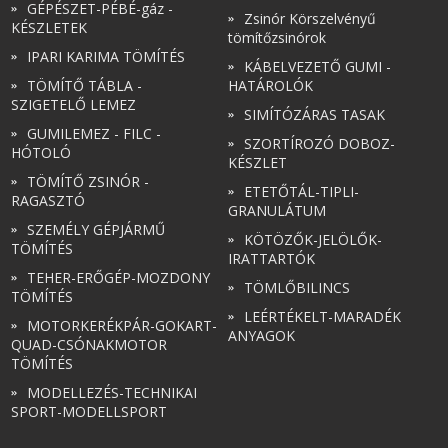
GÉPÉSZET-PÉBÉ-gáz -
Zsinór Körszelvényű
KÉSZLETEK
tömítőzsinórok
IPARI KARIMA TÖMÍTÉS
KÁBELVEZETŐ GUMI -
TÖMÍTŐ TÁBLA -
HATÁROLÓK
SZIGETELŐ LEMEZ
SIMÍTÓZÁRAS TASAK
GUMILEMEZ - FILC -
SZORTÍROZÓ DOBOZ-
HÓTOLÓ
KÉSZLET
TÖMÍTŐ ZSINÓR -
ETETŐTÁL-TIPLI-
RAGASZTÓ
GRANULÁTUM
SZEMÉLY GÉPJÁRMŰ
KÖTÖZŐK-JELÖLŐK-
TÖMÍTÉS
IRATTARTÓK
TEHER-ERŐGÉP-MOZDONY
TÖMLŐBILINCS
TÖMÍTÉS
LEÉRTÉKELT-MARADÉK
MOTORKERÉKPÁR-GOKART-
ANYAGOK
QUAD-CSÓNAKMOTOR
TÖMÍTÉS
MODELLEZÉS-TECHNIKAI
SPORT-MODELLSPORT