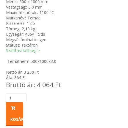
Méret:
500 x 1000 mm
Vastagság::
3,0 mm
Maximális hőfok::
1100 °C
Zsinór Körszelvényű tömítőzsinórok
Márkanév::
Temac
Kiszerelés:
1 db
KÁBELVEZETŐ GUMI - HATÁROLÓK
Tömeg:
2,10 kg
Egységár:
4064 Ft/db
Megvásárolható:
igen
SIMÍTÓZÁRAS TASAK
Státusz:
raktáron
Szállítási költség >
SZORTÍROZÓ DOBOZ-KÉSZLET
Tematherm 500x1000x3,0
ETETŐTÁL-TIPLI-GRANULÁTUM
Nettó ár:
3 200
Ft
Áfa:
864
Ft
Bruttó ár:
4 064
Ft
KÖTÖZŐK-JELÖLŐK-IRATTARTÓK
TÖMLŐBILINCS
LEÉRTÉKELT-MARADÉK ANYAGOK
KOSÁRBA