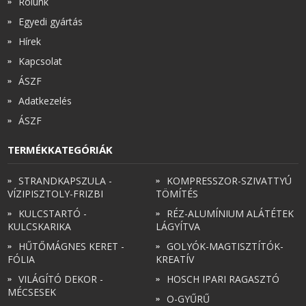
Rólunk
Egyedi gyártás
Hírek
Kapcsolat
ÁSZF
Adatkezelés
ÁSZF
TERMÉKKATEGÓRIÁK
STRANDKAPSZULA -
KOMPRESSZOR-SZIVATTYÚ
VÍZIPISZTOLY-FRIZBI
TÖMÍTÉS
KULCSTARTÓ -
RÉZ-ALUMÍNIUM ALÁTÉTEK
KULCSKARIKA
LÁGYÍTVA
HŰTŐMÁGNES KERET -
GOLYÓK-MAGTISZTÍTÓK-
FÓLIA
KREATÍV
VILÁGÍTÓ DEKOR -
HOSCH IPARI RAGASZTÓ
MÉCSESEK
O-GYŰRŰ