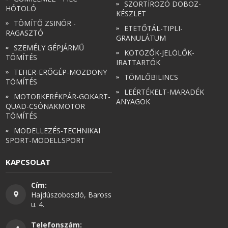
SZORTÍROZÓ DOBOZ-
HÓTOLÓ
KÉSZLET
TÖMÍTŐ ZSINÓR -
ETETŐTÁL-TIPLI-
RAGASZTÓ
GRANULÁTUM
SZEMÉLY GÉPJÁRMŰ
KÖTÖZŐK-JELÖLŐK-
TÖMÍTÉS
IRATTARTÓK
TEHER-ERŐGÉP-MOZDONY
TÖMLŐBILINCS
TÖMÍTÉS
LEÉRTÉKELT-MARADÉK
MOTORKERÉKPÁR-GOKART-
ANYAGOK
QUAD-CSÓNAKMOTOR
TÖMÍTÉS
MODELLEZÉS-TECHNIKAI
SPORT-MODELLSPORT
KAPCSOLAT
Cím:
Hajdúszoboszló, Baross
u. 4.
Telefonszám: