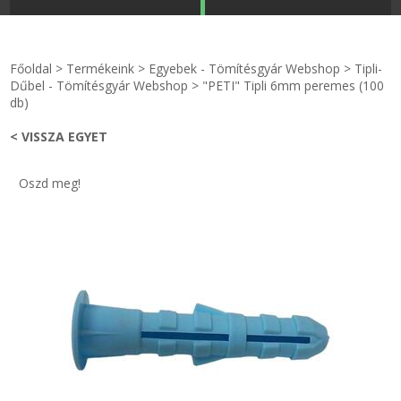
STRANDKAPSZULA - VÍZIPISZTOLY-FRIZBI
Főoldal
Főoldal
>
Termékeink
>
Egyebek - Tömítésgyár Webshop
>
Tipli-
KULCSTARTÓ - KULCSKARIKA
videók
Dűbel - Tömítésgyár Webshop
>
"PETI" Tipli 6mm peremes (100
db)
HŰTŐMÁGNES KERET - FÓLIA
Termékek
< VISSZA EGYET
VILÁGÍTÓ DEKOR - MÉCSESEK
Hogyan vásároljak?
Oszd meg!
GÉPÉSZET-PÉBÉ-gáz - KÉSZLETEK
Rólunk
IPARI KARIMA TÖMÍTÉS
Egyedi gyártás
TÖMÍTŐ TÁBLA - SZIGETELŐ LEMEZ
Hírek
GUMILEMEZ - FILC - HÓTOLÓ
Kapcsolat
TÖMÍTŐ ZSINÓR - RAGASZTÓ
ÁSZF