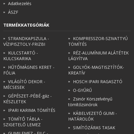
Adatkezelés
ÁSZF
TERMÉKKATEGÓRIÁK
STRANDKAPSZULA -
KOMPRESSZOR-SZIVATTYÚ
VÍZIPISZTOLY-FRIZBI
TÖMÍTÉS
KULCSTARTÓ -
RÉZ-ALUMÍNIUM ALÁTÉTEK
KULCSKARIKA
LÁGYÍTVA
HŰTŐMÁGNES KERET -
GOLYÓK-MAGTISZTÍTÓK-
FÓLIA
KREATÍV
VILÁGÍTÓ DEKOR -
HOSCH IPARI RAGASZTÓ
MÉCSESEK
O-GYŰRŰ
GÉPÉSZET-PÉBÉ-gáz -
Zsinór Körszelvényű
KÉSZLETEK
tömítőzsinórok
IPARI KARIMA TÖMÍTÉS
KÁBELVEZETŐ GUMI -
TÖMÍTŐ TÁBLA -
HATÁROLÓK
SZIGETELŐ LEMEZ
SIMÍTÓZÁRAS TASAK
GUMILEMEZ - FILC -