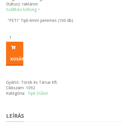
Státusz:
raktáron
Szállítási költség >
Zsinór Körszelvényű tömítőzsinórok
"PETI" Tipli 6mm peremes (100 db)
KÁBELVEZETŐ GUMI - HATÁROLÓK
SIMÍTÓZÁRAS TASAK
SZORTÍROZÓ DOBOZ-KÉSZLET
KOSÁRBA
ETETŐTÁL-TIPLI-GRANULÁTUM
Gyártó:
Török és Társai Kft.
KÖTÖZŐK-JELÖLŐK-IRATTARTÓK
Cikkszám:
1092
Kategória:
Tipli-Dűbel
TÖMLŐBILINCS
LEÉRTÉKELT-MARADÉK ANYAGOK
LEÍRÁS