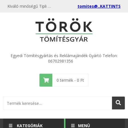
Kiváló minőségű Tipli 6mm peremes (100 db) kedvező áron, egyenest a gyártótól, rendeld meg most és csatlakozz a több ezer elégedett vásárlóhoz.
tomites@..KATTINTS
Egyedi Tömítésgyártás és Reklámajándék Gyártó Telefon:
06702981356
0
termék -
0
Ft
KATEGÓRIÁK
MENÜ