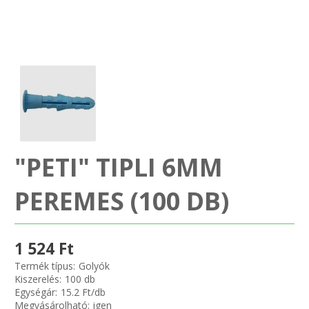
SZEMÉLY GÉPJÁRMŰ TÖMÍTÉS
Adatkezelés
TEHER-ERŐGÉP-MOZDONY TÖMÍTÉS
MOTORKERÉKPÁR-GOKART-QUAD-CSÓNAKMOTOR TÖMÍTÉS
MODELLEZÉS-TECHNIKAI SPORT-MODELLSPORT
"PETI" TIPLI 6MM
KOMPRESSZOR-SZIVATTYÚ TÖMÍTÉS
PEREMES (100 DB)
RÉZ-ALUMÍNIUM ALÁTÉTEK LÁGYÍTVA
GOLYÓK-MAGTISZTÍTÓK-KREATÍV
1 524 Ft
Termék típus:
Golyók
HOSCH IPARI RAGASZTÓ
Kiszerelés:
100 db
Egységár:
15.2 Ft/db
Megvásárolható:
igen
O-GYŰRŰ