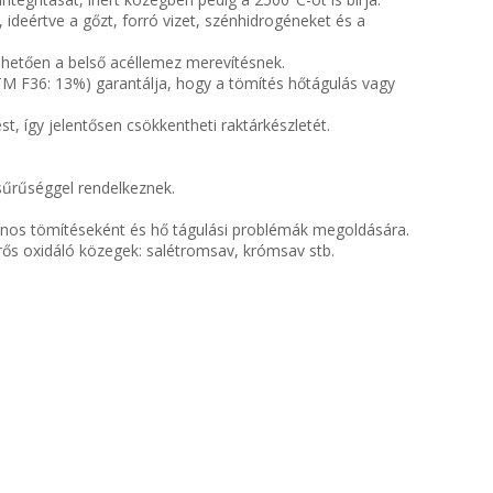
 ideértve a gőzt, forró vizet, szénhidrogéneket és a
nhetően a belső acéllemez merevítésnek.
TM F36: 13%) garantálja, hogy a tömítés hőtágulás vagy
t, így jelentősen csökkentheti raktárkészletét.
 sűrűséggel rendelkeznek.
ános tömítéseként és hő tágulási problémák megoldására.
rős oxidáló közegek: salétromsav, krómsav stb.