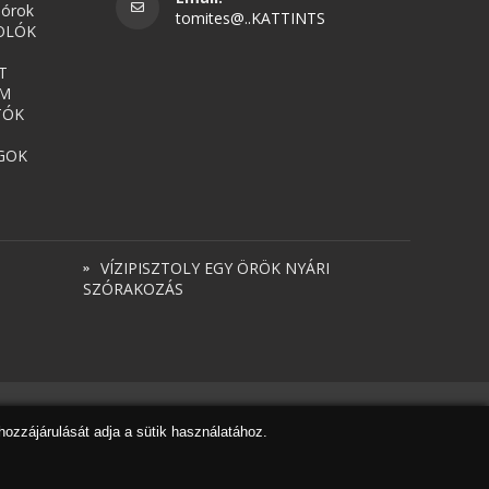
nórok
tomites@..KATTINTS
OLÓK
T
UM
TÓK
GOK
VÍZIPISZTOLY EGY ÖRÖK NYÁRI
SZÓRAKOZÁS
Honlapkészítés
,
webdesign
,
keresőoptimalizálás
:
Expedient
hozzájárulását adja a sütik használatához.
Marketing tanácsadónk a
Marketing Professzorok Kft.