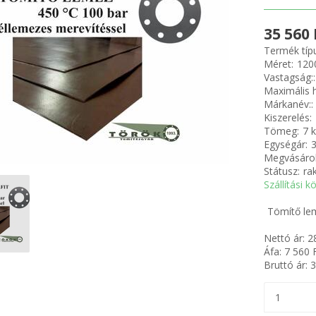
35 560 
Termék típ
Méret:
120
Vastagság::
Maximális h
Márkanév::
Kiszerelés:
Tömeg:
7 
Egységár:
Megvásárol
Státusz:
ra
Szállítási k
Tömítő le
Nettó ár:
2
Áfa:
7 560
F
Bruttó ár:
3