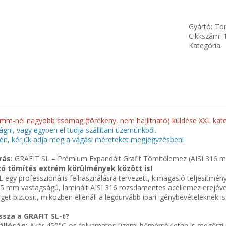
Gyártó:
Tör
Cikkszám:
Kategória:
mm-nél nagyobb csomag (törékeny, nem hajlítható) küldése XXL kate
ágni, vagy egyben el tudja szállítani üzemünkből.
én, kérjük adja meg a vágási méreteket megjegyzésben!
rás:
GRAFIT SL – Prémium Expandált Grafit Tömítőlemez (AISI 316 me
ó tömítés extrém körülmények között is!
 egy professzionális felhasználásra tervezett, kimagasló teljesítmé
05 mm vastagságú, laminált AISI 316 rozsdamentes acéllemez erejével
get biztosít, miközben ellenáll a legdurvább ipari igénybevételeknek is
ssza a GRAFIT SL-t?
állóság:
Akár 450°C-os folyamatos üzemi hőmérsékleten is megőrzi int