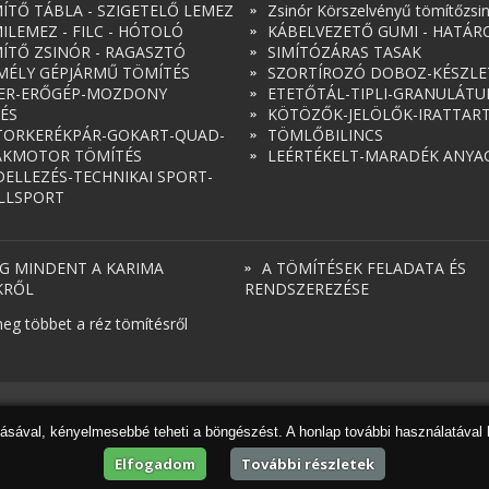
ÍTŐ TÁBLA - SZIGETELŐ LEMEZ
Zsinór Körszelvényű tömítőzsi
ILEMEZ - FILC - HÓTOLÓ
KÁBELVEZETŐ GUMI - HATÁR
ÍTŐ ZSINÓR - RAGASZTÓ
SIMÍTÓZÁRAS TASAK
MÉLY GÉPJÁRMŰ TÖMÍTÉS
SZORTÍROZÓ DOBOZ-KÉSZLE
ER-ERŐGÉP-MOZDONY
ETETŐTÁL-TIPLI-GRANULÁT
ÉS
KÖTÖZŐK-JELÖLŐK-IRATTAR
ORKERÉKPÁR-GOKART-QUAD-
TÖMLŐBILINCS
AKMOTOR TÖMÍTÉS
LEÉRTÉKELT-MARADÉK ANYA
ELLEZÉS-TECHNIKAI SPORT-
LLSPORT
G MINDENT A KARIMA
A TÖMÍTÉSEK FELADATA ÉS
KRŐL
RENDSZEREZÉSE
eg többet a réz tömítésről
dásával, kényelmesebbé teheti a böngészést. A honlap további használatával 
Elfogadom
További részletek