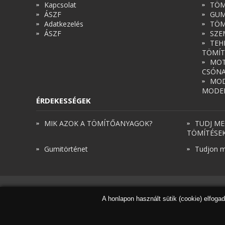
Kapcsolat
TÖM
ÁSZF
GUM
Adatkezelés
TÖM
ÁSZF
SZE
TEH
TÖMÍT
MOT
CSÓN
MOD
MODE
ÉRDEKESSÉGEK
MIK AZOK A TÖMÍTŐANYAGOK?
TUDJ ME
TÖMÍTÉSE
Gumitörténet
Tudjon m
A honlapon használt sütik (cookie) elfoga
© Török és Társai 2026 - Minden jog fenntartva