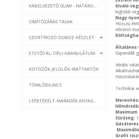
KÁBELVEZETŐ GUMI - HATÁROLÓK
Kiváló veg
legtöbb veg
Nagy nyo
SIMÍTÓZÁRAS TASAK
Hosszú élet
vibráció es
Költségha
SZORTÍROZÓ DOBOZ-KÉSZLET
Általános 
Expandált g
ETETŐTÁL-TIPLI-GRANULÁTUM
Ideális vál
KÖTÖZŐK-JELÖLŐK-IRATTARTÓK
Alkalmazhat
Használatáv
TÖMLŐBILINCS
Technikai a
Merevítés
LEÉRTÉKELT-MARADÉK ANYAGOK
Hőmérsékl
Maximum 
Sűrűség:
1
Gázáteres
Maximális
Grafit tis