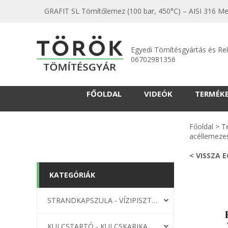
GRAFIT SL Tömítőlemez (100 bar, 450°C) – AISI 316 
Egyedi Tömítésgyártás és Re
06702981356
FŐOLDAL
VIDEÓK
TERMÉK
Főoldal
>
T
acéllemeze
< VISSZA 
KATEGÓRIÁK
STRANDKAPSZULA - VÍZIPISZTOLY-FRIZBI
KULCSTARTÓ - KULCSKARIKA