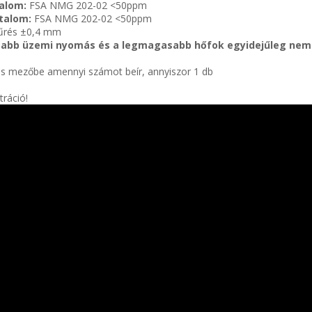
talom:
FSA NMG 202-02 <50ppm
rtalom:
FSA NMG 202-02 <50ppm
tűrés ±0,4 mm
bb üzemi nyomás és a legmagasabb hőfok egyidejűleg nem l
s mezőbe amennyi számot beír, annyiszor 1 db
tráció!