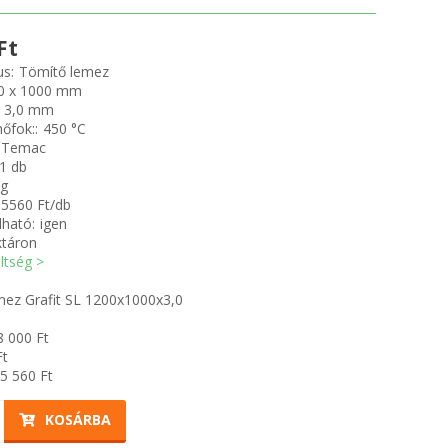
Ft
us:
Tömítő lemez
0 x 1000 mm
3,0 mm
őfok::
450 °C
Temac
1 db
kg
35560 Ft/db
ható:
igen
ktáron
öltség >
mez Grafit SL 1200x1000x3,0
8 000
Ft
t
5 560
Ft
KOSÁRBA