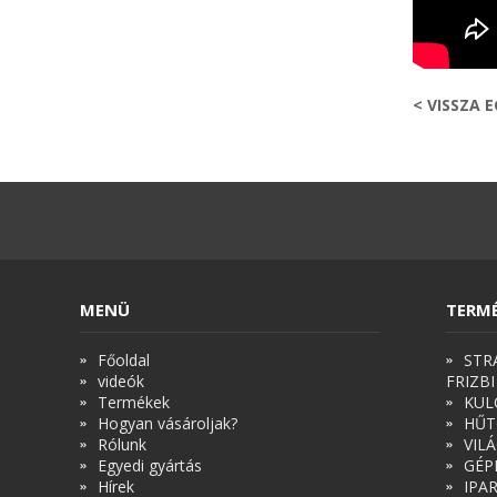
< VISSZA 
MENÜ
TERM
Főoldal
STR
videók
FRIZBI
Termékek
KUL
Hogyan vásároljak?
HŰT
Rólunk
VIL
Egyedi gyártás
GÉP
Hírek
IPA