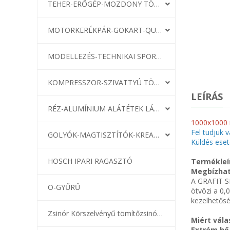
TEHER-ERŐGÉP-MOZDONY TÖMÍTÉS
MOTORKERÉKPÁR-GOKART-QUAD-CSÓNAKMOTOR TÖMÍTÉS
MODELLEZÉS-TECHNIKAI SPORT-MODELLSPORT
KOMPRESSZOR-SZIVATTYÚ TÖMÍTÉS
LEÍRÁS
RÉZ-ALUMÍNIUM ALÁTÉTEK LÁGYÍTVA
1000x1000 
Fel tudjuk v
GOLYÓK-MAGTISZTÍTÓK-KREATÍV
Küldés eset
HOSCH IPARI RAGASZTÓ
Termékleí
Megbízhat
A GRAFIT SL
O-GYŰRŰ
ötvözi a 0,
kezelhetősé
Zsinór Körszelvényű tömítőzsinórok
Miért vála
Extrém hő