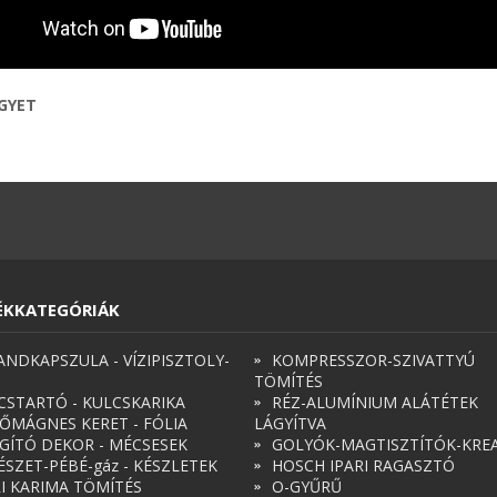
EGYET
ÉKKATEGÓRIÁK
ANDKAPSZULA - VÍZIPISZTOLY-
KOMPRESSZOR-SZIVATTYÚ
TÖMÍTÉS
CSTARTÓ - KULCSKARIKA
RÉZ-ALUMÍNIUM ALÁTÉTEK
ŐMÁGNES KERET - FÓLIA
LÁGYÍTVA
ÁGÍTÓ DEKOR - MÉCSESEK
GOLYÓK-MAGTISZTÍTÓK-KREA
ÉSZET-PÉBÉ-gáz - KÉSZLETEK
HOSCH IPARI RAGASZTÓ
RI KARIMA TÖMÍTÉS
O-GYŰRŰ