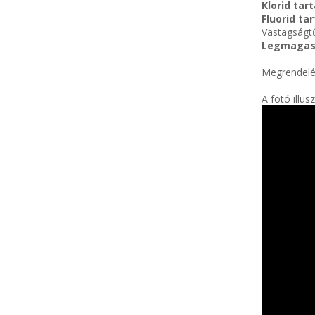
Klorid tar
Fluorid ta
Vastagság
Legmagasa
Megrendelé
A fotó illusz