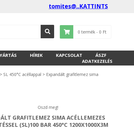
tomites@..KATTINTS
0
termék -
0
Ft
GYÁRTÁS
HÍREK
KAPCSOLAT
ÁSZF
ADATKEZELÉS
>
SL 450°C acéllappal
>
Expandált grafitlemez sima
Oszd meg!
ÁLT GRAFITLEMEZ SIMA ACÉLLEMEZES
ÉSSEL (SL)100 BAR 450°C 1200X1000X3M