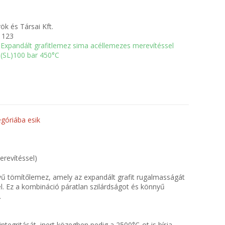
ök és Társai Kft.
1123
Expandált grafitlemez sima acéllemezes merevítéssel
(SL)100 bar 450°C
góriába esik
revítéssel)
nyű tömítőlemez, amely az expandált grafit rugalmasságát
. Ez a kombináció páratlan szilárdságot és könnyű
.
egritását, inert közegben pedig a 2500°C-ot is bírja.