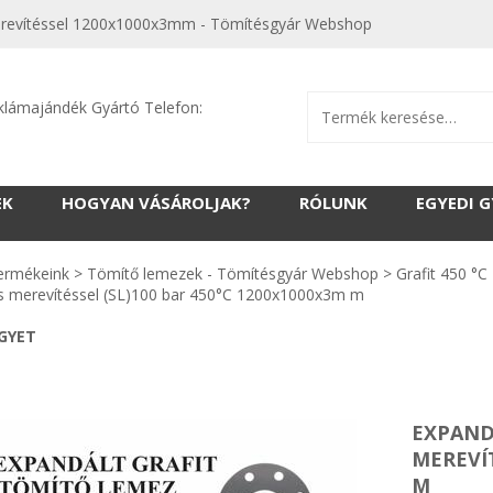
Merevítéssel 1200x1000x3mm - Tömítésgyár Webshop
klámajándék Gyártó Telefon:
EK
HOGYAN VÁSÁROLJAK?
RÓLUNK
EGYEDI 
ermékeink
>
Tömítő lemezek - Tömítésgyár Webshop
>
Grafit 450 °C
s merevítéssel (SL)100 bar 450°C 1200x1000x3m m
EGYET
EXPAND
MEREVÍT
M