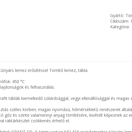
Gyártó:
Tör
Cikkszám:
Kategória:
űnyárs lemez erősítéssel Tömítő lemez, tábla
hőfok: 450 °C
ulajdonságok és felhasználás:
rafit táblák kiemelkedő szilárdsággal, vegyi ellenállósággal és magas
asztás széles körben; magas nyomású, hőmérsékletű rendszerek által
ó gőz és szinte valamennyi anyag tömítésére, kivételt képeznek az e
al raktárkészlet csökkenés érhető el.
adatok GRAFIT SP: 0,1mm vastag AISI 316 rozsdamentes tűnyárs lem