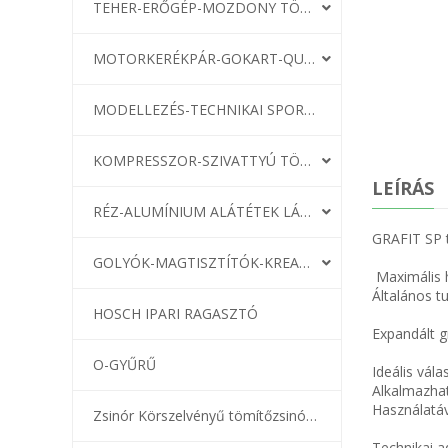
TEHER-ERŐGÉP-MOZDONY TÖMÍTÉS
MOTORKERÉKPÁR-GOKART-QUAD-CSÓNAKMOTOR TÖMÍTÉS
MODELLEZÉS-TECHNIKAI SPORT-MODELLSPORT
KOMPRESSZOR-SZIVATTYÚ TÖMÍTÉS
LEÍRÁS
RÉZ-ALUMÍNIUM ALÁTÉTEK LÁGYÍTVA
GRAFIT SP t
GOLYÓK-MAGTISZTÍTÓK-KREATÍV
Maximális 
Általános t
HOSCH IPARI RAGASZTÓ
Expandált g
O-GYŰRŰ
Ideális vál
Alkalmazhat
Használatáv
Zsinór Körszelvényű tömítőzsinórok
Technikai 