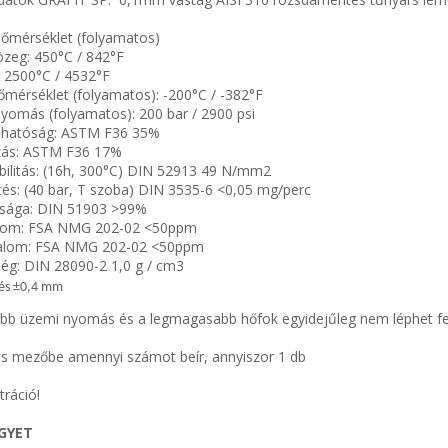
hőmérséklet (folyamatos)
zeg: 450°C / 842°F
: 2500°C / 4532°F
mérséklet (folyamatos): -200°C / -382°F
omás (folyamatos): 200 bar / 2900 psi
hatóság: ASTM F36 35%
zás: ASTM F36 17%
ilitás: (16h, 300°C) DIN 52913 49 N/mm2
és: (40 bar, T szoba) DIN 3535-6 <0,05 mg/perc
tasága: DIN 51903 >99%
talom: FSA NMG 202-02 <50ppm
rtalom: FSA NMG 202-02 <50ppm
ség: DIN 28090-2 1,0 g / cm3
rés ±0,4 mm
b üzemi nyomás és a legmagasabb hőfok egyidejűleg nem léphet fe
s mezőbe amennyi számot beír, annyiszor 1 db
tráció!
EGYET