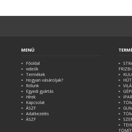
MENÜ
TERM
Főoldal
STR
videók
FRIZBI
Termékek
KUL
Hogyan vásároljak?
HŰT
Rólunk
VIL
Egyedi gyártás
GÉP
Hírek
IPA
Kapcsolat
TÖM
ÁSZF
GUM
Adatkezelés
TÖM
ÁSZF
SZE
TEH
TÖMÍT