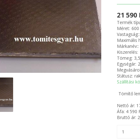
21 590 
Termék típ
Méret:
600
Vastagság::
Maximális h
Márkanév::
Kiszerelés:
Tömeg:
3,
Egységár:
Megvásárol
Státusz:
ra
Szállítási k
Tömítő le
Nettó ár:
1
Áfa:
4 590
F
Bruttó ár:
2