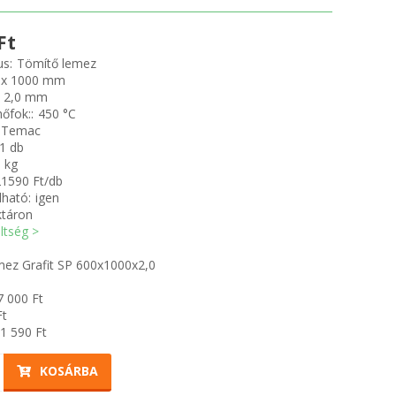
Ft
us:
Tömítő lemez
 x 1000 mm
2,0 mm
őfok::
450 °C
Temac
1 db
5 kg
21590 Ft/db
ható:
igen
ktáron
öltség >
mez Grafit SP 600x1000x2,0
7 000
Ft
t
1 590
Ft
KOSÁRBA