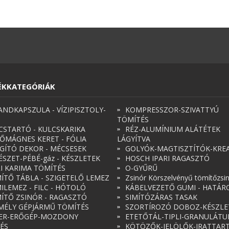
ÉKKATEGÓRIÁK
ANDKAPSZULA - VÍZIPISZTOLY-
KOMPRESSZOR-SZIVATTYÚ
TÖMÍTÉS
CSTARTÓ - KULCSKARIKA
RÉZ-ALUMÍNIUM ALÁTÉTEK
ŐMÁGNES KERET - FÓLIA
LÁGYÍTVA
ÁGÍTÓ DEKOR - MÉCSESEK
GOLYÓK-MAGTISZTÍTÓK-KREA
ÉSZET-PÉBÉ-gáz - KÉSZLETEK
HOSCH IPARI RAGASZTÓ
RI KARIMA TÖMÍTÉS
O-GYŰRŰ
ÍTŐ TÁBLA - SZIGETELŐ LEMEZ
Zsinór Körszelvényű tömítőzsi
ILEMEZ - FILC - HÓTOLÓ
KÁBELVEZETŐ GUMI - HATÁR
ÍTŐ ZSINÓR - RAGASZTÓ
SIMÍTÓZÁRAS TASAK
MÉLY GÉPJÁRMŰ TÖMÍTÉS
SZORTÍROZÓ DOBOZ-KÉSZLE
ER-ERŐGÉP-MOZDONY
ETETŐTÁL-TIPLI-GRANULÁT
ÉS
KÖTÖZŐK-JELÖLŐK-IRATTAR