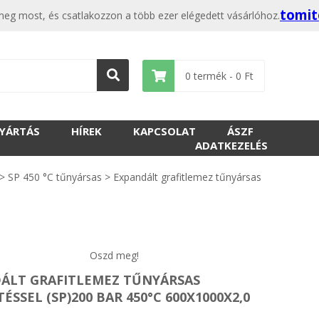
tomit
eg most, és csatlakozzon a több ezer elégedett vásárlóhoz.
0
termék -
0
Ft
GYÁRTÁS
HÍREK
KAPCSOLAT
ÁSZF
ADATKEZELÉS
>
SP 450 °C tűnyársas
>
Expandált grafitlemez tűnyársas
Oszd meg!
ÁLT GRAFITLEMEZ TŰNYÁRSAS
ÉSSEL (SP)200 BAR 450°C 600X1000X2,0