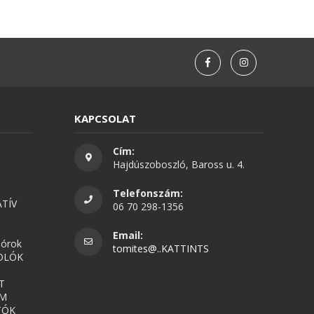
KAPCSOLAT
Cím:
Hajdúszoboszló, Baross u. 4.
Telefonszám:
TÍV
06 70 298-1356
Email:
nórok
tomites@..KATTINTS
OLÓK
T
UM
TÓK