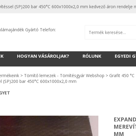
vítéssel (SP)200 bar 450°C 600x1000x2,0 mm kedvező áron rendelje m
klámajándék Gyártó Telefon:
EK
HOGYAN VÁSÁROLJAK?
RÓLUNK
EGYEDI 
ermékeink
>
Tömítő lemezek - Tömítésgyár Webshop
>
Grafit 450 °C
el (SP)200 bar 450°C 600x1000x2,0 mm
EGYET
EXPAND
MEREVÍT
MM