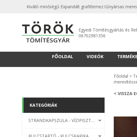
Kiváló minőségű Expandált grafitlemez tűnyársas mere
Egyedi Tömítésgyártás és Re
06702981356
FŐOLDAL
VIDEÓK
TERMÉK
Főoldal
>
T
merevítéss
< VISSZA 
KATEGÓRIÁK
STRANDKAPSZULA - VÍZIPISZTOLY-FRIZBI
KULCSTARTÓ - KULCSKARIKA