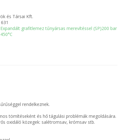
ök és Társai Kft.
1631
Expandált grafitlemez tűnyársas merevítéssel (SP)200 bar
450°C
 sűrűséggel rendelkeznek.
ános tömítéseként és hő tágulási problémák megoldására.
rős oxidáló közegek: salétromsav, krómsav stb.
ezzel.