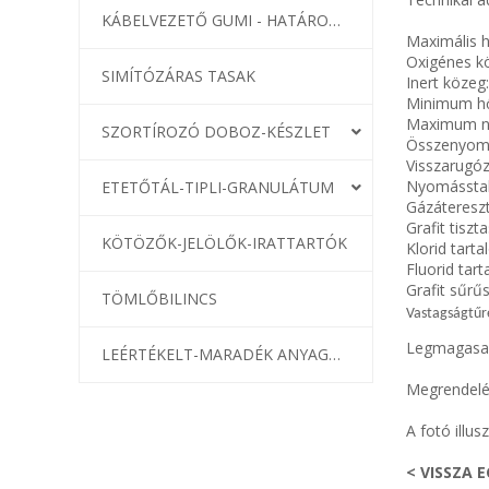
KÁBELVEZETŐ GUMI - HATÁROLÓK
Maximális 
Oxigénes kö
SIMÍTÓZÁRAS TASAK
Inert közeg
Minimum hő
Maximum ny
SZORTÍROZÓ DOBOZ-KÉSZLET
Összenyom
Visszarugó
Nyomásstab
ETETŐTÁL-TIPLI-GRANULÁTUM
Gázátereszt
Grafit tisz
KÖTÖZŐK-JELÖLŐK-IRATTARTÓK
Klorid tar
Fluorid ta
Grafit sűrű
TÖMLŐBILINCS
Vastagságtű
Legmagasab
LEÉRTÉKELT-MARADÉK ANYAGOK
Megrendelé
A fotó illusz
< VISSZA 