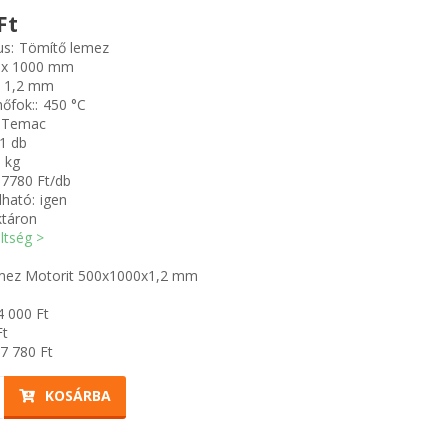
Ft
us:
Tömítő lemez
 x 1000 mm
1,2 mm
őfok::
450 °C
Temac
1 db
8 kg
17780 Ft/db
ható:
igen
ktáron
öltség >
mez Motorit 500x1000x1,2 mm
4 000
Ft
t
7 780
Ft
KOSÁRBA