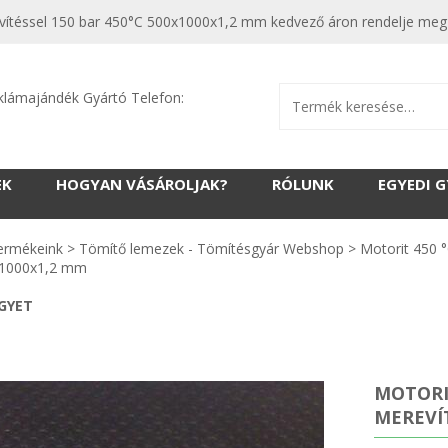
téssel 150 bar 450°C 500x1000x1,2 mm kedvező áron rendelje meg m
klámajándék Gyártó Telefon:
EK
HOGYAN VÁSÁROLJAK?
RÓLUNK
EGYEDI 
ermékeink
>
Tömítő lemezek - Tömítésgyár Webshop
>
Motorit 450 
x1000x1,2 mm
EGYET
MOTORI
MEREVÍT