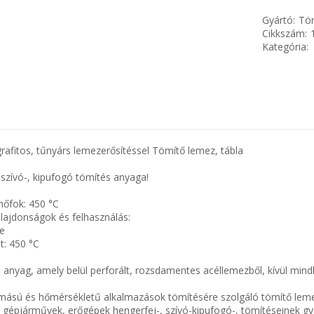
Gyártó:
Tör
Cikkszám:
Kategória:
fitos, tűnyárs lemezerősítéssel Tömítő lemez, tábla
 szívó-, kipufogó tömítés anyaga!
hőfok: 450 °C
ulajdonságok és felhasználás:
ke
t: 450 °C
anyag, amely belül perforált, rozsdamentes acéllemezből, kívül mind
ású és hőmérsékletű alkalmazások tömítésére szolgáló tömítő leme
 gépjárművek, erőgépek hengerfej-, szívó-kipufogó-, tömítéseinek gy