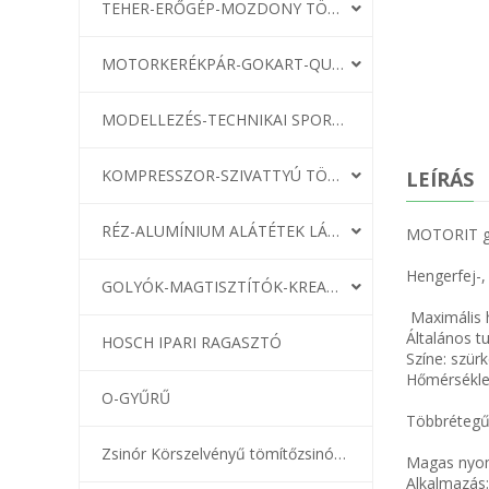
TEHER-ERŐGÉP-MOZDONY TÖMÍTÉS
MOTORKERÉKPÁR-GOKART-QUAD-CSÓNAKMOTOR TÖMÍTÉS
MODELLEZÉS-TECHNIKAI SPORT-MODELLSPORT
KOMPRESSZOR-SZIVATTYÚ TÖMÍTÉS
LEÍRÁS
RÉZ-ALUMÍNIUM ALÁTÉTEK LÁGYÍTVA
MOTORIT gra
Hengerfej-,
GOLYÓK-MAGTISZTÍTÓK-KREATÍV
Maximális 
Általános t
HOSCH IPARI RAGASZTÓ
Színe: szür
Hőmérsékle
O-GYŰRŰ
Többrétegű 
Zsinór Körszelvényű tömítőzsinórok
Magas nyom
Alkalmazás: