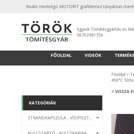
Kiváló minőségű MOTORIT grafitlemez tűnyársas mereví
Egyedi Tömítésgyártás és Re
06702981356
FŐOLDAL
VIDEÓK
TERMÉK
Főoldal
>
T
450°C 500
< VISSZA 
KATEGÓRIÁK
STRANDKAPSZULA - VÍZIPISZTOLY-FRIZBI
KULCSTARTÓ - KULCSKARIKA