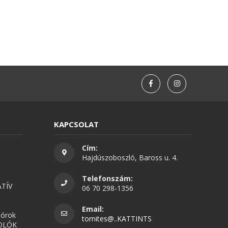
KAPCSOLAT
Cím:
Hajdúszoboszló, Baross u. 4.
Telefonszám:
TÍV
06 70 298-1356
Email:
nórok
tomites@..KATTINTS
OLÓK