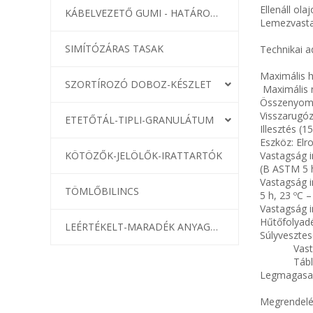
Ellenáll ol
KÁBELVEZETŐ GUMI - HATÁROLÓK
Lemezvastag
SIMÍTÓZÁRAS TASAK
Technikai 
Maximál
SZORTÍROZÓ DOBOZ-KÉSZLET
Maxim
Összenyo
Visszaru
ETETŐTÁL-TIPLI-GRANULÁTUM
Illesztés
Eszköz: Elro
KÖTÖZŐK-JELÖLŐK-IRATTARTÓK
Vastags
(B ASTM 5
Vastagság 
TÖMLŐBILINCS
5 h, 23 ºC 
Vastagság 
Hűtőfoly
LEÉRTÉKELT-MARADÉK ANYAGOK
Súlyves
Vastags
Tábla
Legmagasab
Megrendelé