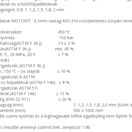
ajoknak és a hűtőfolyadékoknak.
ságok: 0,8; 1; 1,2; 1,5; 1,8; 2 mm
adatok MOTORIT: 0,1mm vastag AISI 316 rozsdamentes tűnyárs leme
is hőmérséklet: 450 ºC
ális nyomás: 150 bar
mhatóság(ASTM F 36 J): 14 ± 3 %
gózás(ASTM F 36 J): min. 45 %
 (150 ºC, 20 MPa, 20 h ≤ 7 %
stat)
ág ingadozás (ASTM F 36 J)
 h, 150 ºC – os olajnál ≤ 10 %
ingadozás B ASTM
– os folyadéknál (ASTM F 146) ≤ 8 %
ingadozás ASTM 5 h
adéknál (ASTM F 146) ≤ 15 %
zteség (DIN 52 911) ≤ 20 %
ág (mm): 1; 1,2; 1,5; 1,8; 2,0 mm (tűrés ±
méret (mm): 500 x 1000 mm
b üzemi nyomás és a legmagasabb hőfok egyidejűleg nem léphet fe
s mezőbe amennyi számot beír, annyiszor 1 db