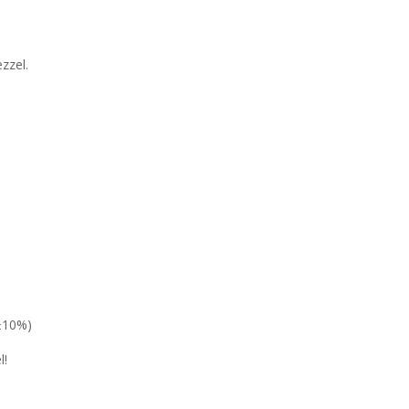
zzel.
10%)
l!