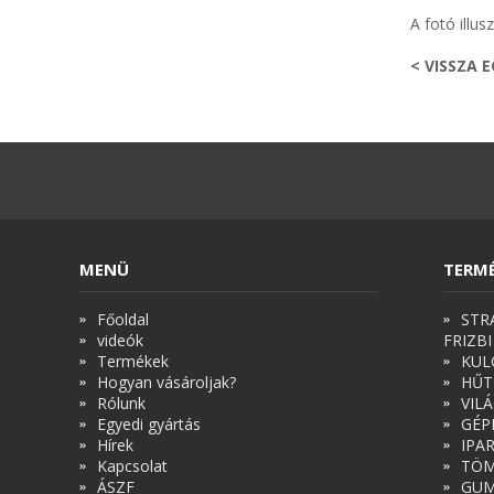
A fotó illusz
< VISSZA 
MENÜ
TERM
Főoldal
STR
videók
FRIZBI
Termékek
KUL
Hogyan vásároljak?
HŰT
Rólunk
VIL
Egyedi gyártás
GÉP
Hírek
IPA
Kapcsolat
TÖM
ÁSZF
GUM