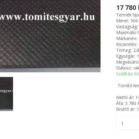
17 780 
Termék típ
Méret:
500
Vastagság::
Maximális h
Márkanév::
Kiszerelés:
Tömeg:
2,
Egységár:
Megvásárol
Státusz:
ra
Szállítási k
Tömítő le
Nettó ár:
1
Áfa:
3 780
F
Bruttó ár:
1