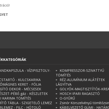
tráció!
EGYET
ÉKKATEGÓRIÁK
ANDKAPSZULA - VÍZIPISZTOLY-
KOMPRESSZOR-SZIVATTYÚ
TÖMÍTÉS
CSTARTÓ - KULCSKARIKA
RÉZ-ALUMÍNIUM ALÁTÉTEK
ŐMÁGNES KERET - FÓLIA
LÁGYÍTVA
ÁGÍTÓ DEKOR - MÉCSESEK
GOLYÓK-MAGTISZTÍTÓK-KREA
ÉSZET-PÉBÉ-gáz - KÉSZLETEK
HOSCH IPARI RAGASZTÓ
RI KARIMA TÖMÍTÉS
O-GYŰRŰ
ÍTŐ TÁBLA - SZIGETELŐ LEMEZ
Zsinór Körszelvényű tömítőzsi
ILEMEZ - FILC - HÓTOLÓ
KÁBELVEZETŐ GUMI - HATÁR