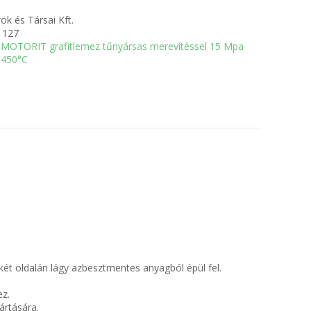
ök és Társai Kft.
1127
MOTORIT grafitlemez tűnyársas merevítéssel 15 Mpa
450°C
két oldalán lágy azbesztmentes anyagból épül fel.
z.
ártására.