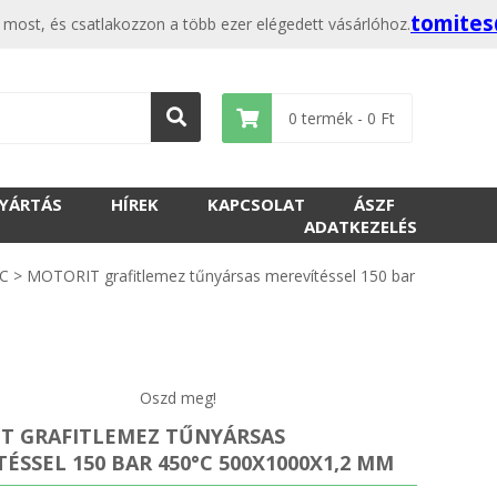
tomites
ost, és csatlakozzon a több ezer elégedett vásárlóhoz.
0
termék -
0
Ft
GYÁRTÁS
HÍREK
KAPCSOLAT
ÁSZF
ADATKEZELÉS
°C
>
MOTORIT grafitlemez tűnyársas merevítéssel 150 bar
Oszd meg!
T GRAFITLEMEZ TŰNYÁRSAS
ÉSSEL 150 BAR 450°C 500X1000X1,2 MM