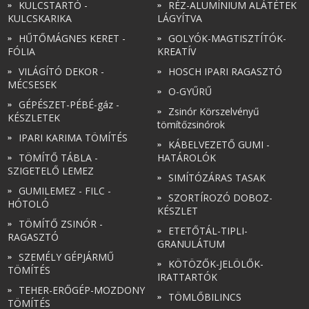
KULCSTARTÓ -
RÉZ-ALUMÍNIUM ALÁTÉTEK
KULCSKARIKA
LÁGYÍTVA
HŰTŐMÁGNES KERET -
GOLYÓK-MAGTISZTÍTÓK-
FÓLIA
KREATÍV
VILÁGÍTÓ DEKOR -
HOSCH IPARI RAGASZTÓ
MÉCSESEK
O-GYŰRŰ
GÉPÉSZET-PÉBÉ-gáz -
Zsinór Körszelvényű
KÉSZLETEK
tömítőzsinórok
IPARI KARIMA TÖMÍTÉS
KÁBELVEZETŐ GUMI -
TÖMÍTŐ TÁBLA -
HATÁROLÓK
SZIGETELŐ LEMEZ
SIMÍTÓZÁRAS TASAK
GUMILEMEZ - FILC -
SZORTÍROZÓ DOBOZ-
HÓTOLÓ
KÉSZLET
TÖMÍTŐ ZSINÓR -
ETETŐTÁL-TIPLI-
RAGASZTÓ
GRANULÁTUM
SZEMÉLY GÉPJÁRMŰ
KÖTÖZŐK-JELÖLŐK-
TÖMÍTÉS
IRATTARTÓK
TEHER-ERŐGÉP-MOZDONY
TÖMLŐBILINCS
TÖMÍTÉS