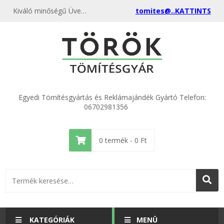
Kiváló minőségű Üvegszálas zsinór FEHÉR 450 °C 8 mm 25 méteres tekercsben kedvező áron, egyenest a gyártótól, rendelje meg most, és csatlakozzon a több ezer elégedett vásárlóhoz.
tomites@..KATTINTS
Egyedi Tömítésgyártás és Reklámajándék Gyártó Telefon:
06702981356
0
termék -
0
Ft
KATEGÓRIÁK
MENÜ