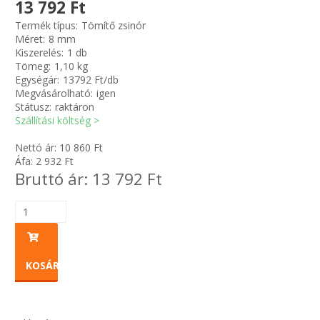
13 792 Ft
Termék típus:
Tömítő zsinór
Zsinór Körszelvényű tömítőzsinórok
Méret:
8 mm
Kiszerelés:
1 db
Tömeg:
1,10 kg
KÁBELVEZETŐ GUMI - HATÁROLÓK
Egységár:
13792 Ft/db
Megvásárolható:
igen
SIMÍTÓZÁRAS TASAK
Státusz:
raktáron
Szállítási költség >
SZORTÍROZÓ DOBOZ-KÉSZLET
Nettó ár:
10 860
Ft
Áfa:
2 932
Ft
Bruttó ár:
13 792
Ft
ETETŐTÁL-TIPLI-GRANULÁTUM
KÖTÖZŐK-JELÖLŐK-IRATTARTÓK
TÖMLŐBILINCS
KOSÁRBA
LEÉRTÉKELT-MARADÉK ANYAGOK