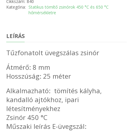
Cikkszám:
840
Kategória:
Statikus tömítő zsinórok 450 °C és 650 °C
hőmérsékletre
LEÍRÁS
Tűzfonatolt üvegszálas zsinór
Átmérő: 8 mm
Hosszúság: 25 méter
Alkalmazható: tömítés kályha,
kandalló ajtókhoz, ipari
létesítményekhez
Zsinór 450 °C
Műszaki leírás E-üvegszál: