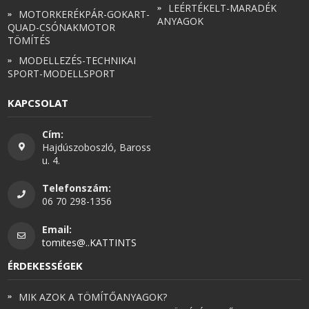
LEÉRTÉKELT-MARADÉK
MOTORKERÉKPÁR-GOKART-
ANYAGOK
QUAD-CSÓNAKMOTOR
TÖMÍTÉS
MODELLEZÉS-TECHNIKAI
SPORT-MODELLSPORT
KAPCSOLAT
Cím:
Hajdúszoboszló, Baross
u. 4.
Telefonszám:
06 70 298-1356
Email:
tomites@..KATTINTS
ÉRDEKESSÉGEK
MIK AZOK A TÖMÍTŐANYAGOK?