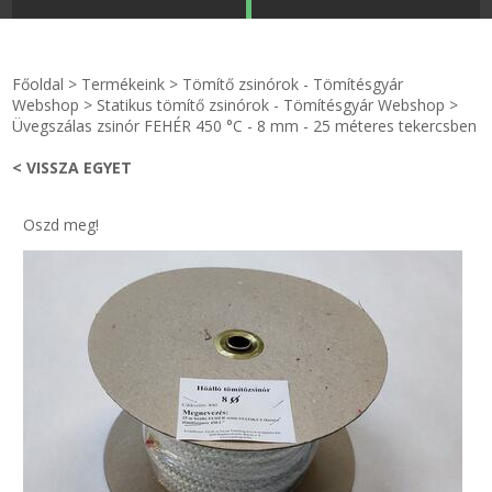
STRANDKAPSZULA - VÍZIPISZTOLY-FRIZBI
Főoldal
Főoldal
>
Termékeink
>
Tömítő zsinórok - Tömítésgyár
KULCSTARTÓ - KULCSKARIKA
videók
Webshop
>
Statikus tömítő zsinórok - Tömítésgyár Webshop
>
Üvegszálas zsinór FEHÉR 450 °C - 8 mm - 25 méteres tekercsben
HŰTŐMÁGNES KERET - FÓLIA
Termékek
< VISSZA EGYET
VILÁGÍTÓ DEKOR - MÉCSESEK
Hogyan vásároljak?
Oszd meg!
GÉPÉSZET-PÉBÉ-gáz - KÉSZLETEK
Rólunk
IPARI KARIMA TÖMÍTÉS
Egyedi gyártás
TÖMÍTŐ TÁBLA - SZIGETELŐ LEMEZ
Hírek
GUMILEMEZ - FILC - HÓTOLÓ
Kapcsolat
TÖMÍTŐ ZSINÓR - RAGASZTÓ
ÁSZF