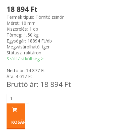
18 894 Ft
Zsinór Körszelvényű tömítőzsinórok
Termék típus:
Tömítő zsinór
Méret:
10 mm
Kiszerelés:
1 db
KÁBELVEZETŐ GUMI - HATÁROLÓK
Tömeg:
1,50 kg
Egységár:
18894 Ft/db
SIMÍTÓZÁRAS TASAK
Megvásárolható:
igen
Státusz:
raktáron
Szállítási költség >
SZORTÍROZÓ DOBOZ-KÉSZLET
Nettó ár:
14 877
Ft
Áfa:
4 017
Ft
ETETŐTÁL-TIPLI-GRANULÁTUM
Bruttó ár:
18 894
Ft
KÖTÖZŐK-JELÖLŐK-IRATTARTÓK
TÖMLŐBILINCS
KOSÁRBA
LEÉRTÉKELT-MARADÉK ANYAGOK