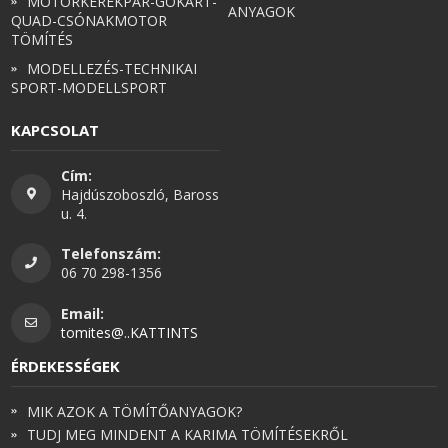
MOTORKERÉKPÁR-GOKART-
ANYAGOK
QUAD-CSÓNAKMOTOR
TÖMÍTÉS
MODELLEZÉS-TECHNIKAI
SPORT-MODELLSPORT
KAPCSOLAT
Cím:
Hajdúszoboszló, Baross
u. 4.
Telefonszám:
06 70 298-1356
Email:
tomites@..KATTINTS
ÉRDEKESSÉGEK
MIK AZOK A TÖMÍTŐANYAGOK?
TUDJ MEG MINDENT A KARIMA TÖMÍTÉSEKRŐL