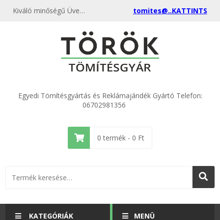
Kiváló minőségű Üvegszálas zsinór SZÜRKE 650 °C 10 mm 25 méteres tekercsben kedvező áron, egyenest a gyártótól, rendelje meg most, és csatlakozzon a több ezer elégedett vásárlóhoz.
tomites@..KATTINTS
Egyedi Tömítésgyártás és Reklámajándék Gyártó Telefon:
06702981356
0
termék -
0
Ft
KATEGÓRIÁK
MENÜ