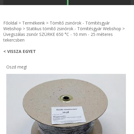
STRANDKAPSZULA - VÍZIPISZTOLY-FRIZBI
Főoldal
Főoldal
>
Termékeink
>
Tömítő zsinórok - Tömítésgyár
KULCSTARTÓ - KULCSKARIKA
videók
Webshop
>
Statikus tömítő zsinórok - Tömítésgyár Webshop
>
Üvegszálas zsinór SZÜRKE 650 °C - 10 mm - 25 méteres
tekercsben
HŰTŐMÁGNES KERET - FÓLIA
Termékek
< VISSZA EGYET
VILÁGÍTÓ DEKOR - MÉCSESEK
Hogyan vásároljak?
Oszd meg!
GÉPÉSZET-PÉBÉ-gáz - KÉSZLETEK
Rólunk
IPARI KARIMA TÖMÍTÉS
Egyedi gyártás
TÖMÍTŐ TÁBLA - SZIGETELŐ LEMEZ
Hírek
GUMILEMEZ - FILC - HÓTOLÓ
Kapcsolat
TÖMÍTŐ ZSINÓR - RAGASZTÓ
ÁSZF