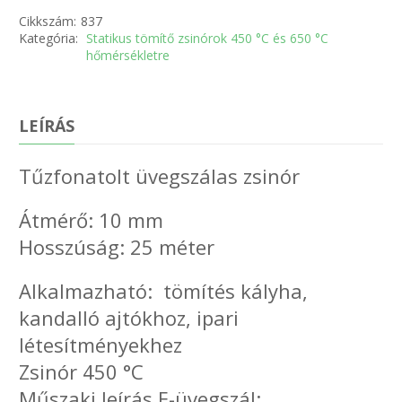
Cikkszám:
837
Kategória:
Statikus tömítő zsinórok 450 °C és 650 °C
hőmérsékletre
LEÍRÁS
Tűzfonatolt üvegszálas zsinór
Átmérő: 10 mm
Hosszúság: 25 méter
Alkalmazható: tömítés kályha,
kandalló ajtókhoz, ipari
létesítményekhez
Zsinór 450 °C
Műszaki leírás E-üvegszál: