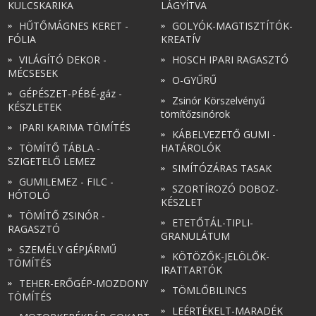
KULCSKARIKA
LÁGYÍTVA
HŰTŐMÁGNES KERET -
GOLYÓK-MAGTISZTÍTÓK-
FÓLIA
KREATÍV
VILÁGÍTÓ DEKOR -
HOSCH IPARI RAGASZTÓ
MÉCSESEK
O-GYŰRŰ
GÉPÉSZET-PÉBÉ-gáz -
Zsinór Körszelvényű
KÉSZLETEK
tömítőzsinórok
IPARI KARIMA TÖMÍTÉS
KÁBELVEZETŐ GUMI -
TÖMÍTŐ TÁBLA -
HATÁROLÓK
SZIGETELŐ LEMEZ
SIMÍTÓZÁRAS TASAK
GUMILEMEZ - FILC -
SZORTÍROZÓ DOBOZ-
HÓTOLÓ
KÉSZLET
TÖMÍTŐ ZSINÓR -
ETETŐTÁL-TIPLI-
RAGASZTÓ
GRANULÁTUM
SZEMÉLY GÉPJÁRMŰ
KÖTÖZŐK-JELÖLŐK-
TÖMÍTÉS
IRATTARTÓK
TEHER-ERŐGÉP-MOZDONY
TÖMLŐBILINCS
TÖMÍTÉS
LEÉRTÉKELT-MARADÉK