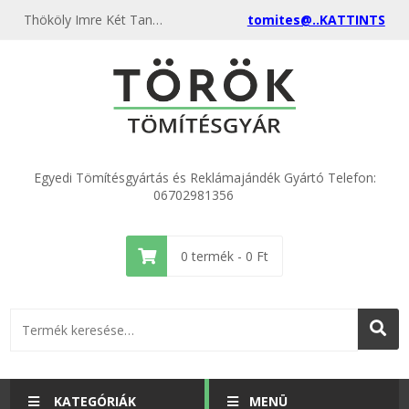
Thököly Imre Két Tanítási Nyelvű Általános Iskola diákjai látogattak el üzemünkbe.
tomites@..KATTINTS
Egyedi Tömítésgyártás és Reklámajándék Gyártó Telefon:
06702981356
0
termék -
0
Ft
KATEGÓRIÁK
MENÜ