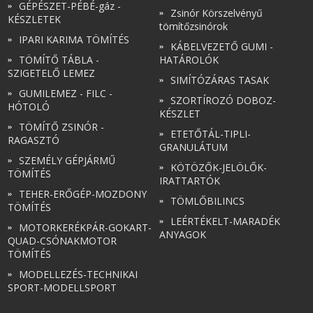
GÉPÉSZET-PÉBÉ-gáz -
Zsinór Körszelvényű
KÉSZLETEK
tömítőzsinórok
IPARI KARIMA TÖMÍTÉS
KÁBELVEZETŐ GUMI -
TÖMÍTŐ TÁBLA -
HATÁROLÓK
SZIGETELŐ LEMEZ
SIMÍTÓZÁRAS TASAK
GUMILEMEZ - FILC -
SZORTÍROZÓ DOBOZ-
HÓTOLÓ
KÉSZLET
TÖMÍTŐ ZSINÓR -
ETETŐTÁL-TIPLI-
RAGASZTÓ
GRANULÁTUM
SZEMÉLY GÉPJÁRMŰ
KÖTÖZŐK-JELÖLŐK-
TÖMÍTÉS
IRATTARTÓK
TEHER-ERŐGÉP-MOZDONY
TÖMLŐBILINCS
TÖMÍTÉS
LEÉRTÉKELT-MARADÉK
MOTORKERÉKPÁR-GOKART-
ANYAGOK
QUAD-CSÓNAKMOTOR
TÖMÍTÉS
MODELLEZÉS-TECHNIKAI
SPORT-MODELLSPORT