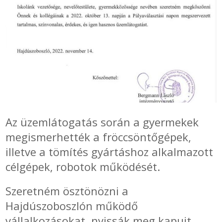
SZEMÉLY GÉPJÁRMŰ TÖMÍTÉS
Adatkezelés
TEHER-ERŐGÉP-MOZDONY TÖMÍTÉS
MOTORKERÉKPÁR-GOKART-QUAD-CSÓNAKMOTOR TÖMÍTÉS
MODELLEZÉS-TECHNIKAI SPORT-MODELLSPORT
Az üzemlátogatás során a gyermekek
KOMPRESSZOR-SZIVATTYÚ TÖMÍTÉS
megismerhették a fröccsöntőgépek,
RÉZ-ALUMÍNIUM ALÁTÉTEK LÁGYÍTVA
illetve a tömítés gyártáshoz alkalmazott
célgépek, robotok működését.
GOLYÓK-MAGTISZTÍTÓK-KREATÍV
Szeretném ösztönözni a
HOSCH IPARI RAGASZTÓ
Hajdúszoboszlón működő
vállalkozásokat, nyissák meg kapuit,
O-GYŰRŰ