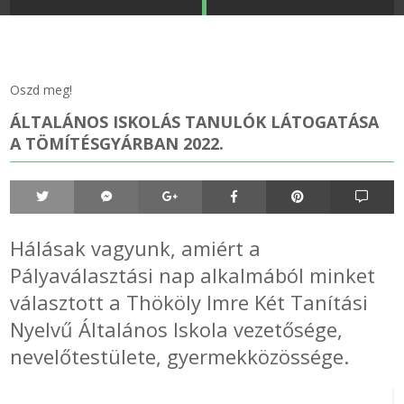
STRANDKAPSZULA - VÍZIPISZTOLY-FRIZBI
Főoldal
KULCSTARTÓ - KULCSKARIKA
videók
Oszd meg!
ÁLTALÁNOS ISKOLÁS TANULÓK LÁTOGATÁSA
HŰTŐMÁGNES KERET - FÓLIA
Termékek
A TÖMÍTÉSGYÁRBAN 2022.
VILÁGÍTÓ DEKOR - MÉCSESEK
Hogyan vásároljak?
GÉPÉSZET-PÉBÉ-gáz - KÉSZLETEK
Rólunk
Hálásak vagyunk, amiért a
IPARI KARIMA TÖMÍTÉS
Egyedi gyártás
Pályaválasztási nap alkalmából minket
választott a Thököly Imre Két Tanítási
TÖMÍTŐ TÁBLA - SZIGETELŐ LEMEZ
Hírek
Nyelvű Általános Iskola vezetősége,
nevelőtestülete, gyermekközössége.
GUMILEMEZ - FILC - HÓTOLÓ
Kapcsolat
TÖMÍTŐ ZSINÓR - RAGASZTÓ
ÁSZF