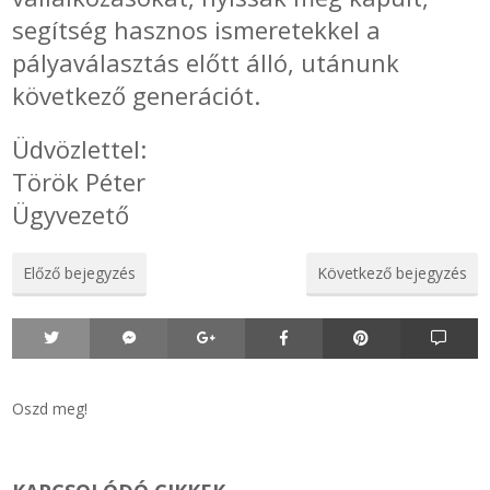
segítség hasznos ismeretekkel a
Zsinór Körszelvényű tömítőzsinórok
pályaválasztás előtt álló, utánunk
következő generációt.
KÁBELVEZETŐ GUMI - HATÁROLÓK
Üdvözlettel:
SIMÍTÓZÁRAS TASAK
Török Péter
Ügyvezető
SZORTÍROZÓ DOBOZ-KÉSZLET
ETETŐTÁL-TIPLI-GRANULÁTUM
Előző bejegyzés
Következő bejegyzés
KÖTÖZŐK-JELÖLŐK-IRATTARTÓK
TÖMLŐBILINCS
Oszd meg!
LEÉRTÉKELT-MARADÉK ANYAGOK