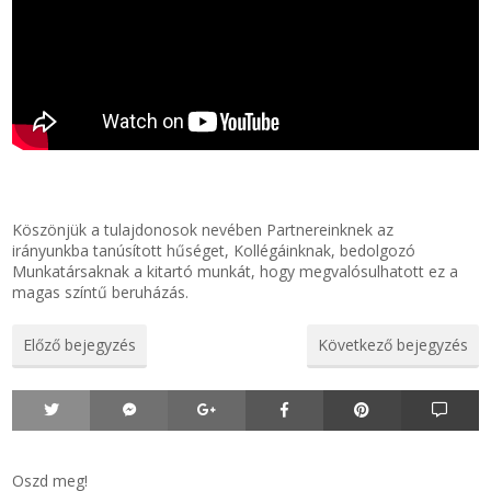
Zsinór Körszelvényű tömítőzsinórok
KÁBELVEZETŐ GUMI - HATÁROLÓK
SIMÍTÓZÁRAS TASAK
SZORTÍROZÓ DOBOZ-KÉSZLET
Köszönjük a tulajdonosok nevében Partnereinknek az
irányunkba tanúsított hűséget, Kollégáinknak, bedolgozó
ETETŐTÁL-TIPLI-GRANULÁTUM
Munkatársaknak a kitartó munkát, hogy megvalósulhatott ez a
magas színtű beruházás.
KÖTÖZŐK-JELÖLŐK-IRATTARTÓK
Előző bejegyzés
Következő bejegyzés
TÖMLŐBILINCS
LEÉRTÉKELT-MARADÉK ANYAGOK
Oszd meg!