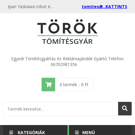
Ipari Yaskawa robot érkezett Japánból
tomites@..KATTINTS
Egyedi Tömítésgyártás és Reklámajándék Gyártó Telefon:
06702981356
0
termék -
0
Ft
KATEGÓRIÁK
MENÜ