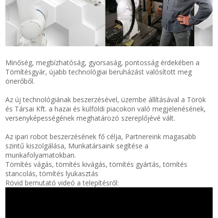
SZEMÉLY GÉPJÁRMŰ TÖMÍTÉS
Adatkezelés
TEHER-ERŐGÉP-MOZDONY TÖMÍTÉS
Minőség, megbízhatóság, gyorsaság, pontosság érdekében a
MOTORKERÉKPÁR-GOKART-QUAD-CSÓNAKMOTOR TÖMÍTÉS
Tömítésgyár, újabb technológiai beruházást valósított meg
önerőből.
MODELLEZÉS-TECHNIKAI SPORT-MODELLSPORT
Az új technológiának beszerzésével, üzembe állításával a Török
és Társai Kft. a hazai és külföldi piacokon való megjelenésének,
versenyképességének meghatározó szereplőjévé vált.
KOMPRESSZOR-SZIVATTYÚ TÖMÍTÉS
Az ipari robot beszerzésének fő célja, Partnereink magasabb
RÉZ-ALUMÍNIUM ALÁTÉTEK LÁGYÍTVA
szintű kiszolgálása, Munkatársaink segítése a
munkafolyamatokban.
Tömítés vágás, tömítés kivágás, tömítés gyártás, tömítés
GOLYÓK-MAGTISZTÍTÓK-KREATÍV
stancolás, tömítés lyukasztás
Rövid bemutató videó a telepítésről:
HOSCH IPARI RAGASZTÓ
O-GYŰRŰ