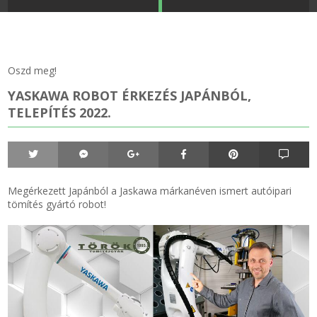
STRANDKAPSZULA - VÍZIPISZTOLY-FRIZBI
Főoldal
KULCSTARTÓ - KULCSKARIKA
videók
Oszd meg!
YASKAWA ROBOT ÉRKEZÉS JAPÁNBÓL,
HŰTŐMÁGNES KERET - FÓLIA
Termékek
TELEPÍTÉS 2022.
VILÁGÍTÓ DEKOR - MÉCSESEK
Hogyan vásároljak?
GÉPÉSZET-PÉBÉ-gáz - KÉSZLETEK
Rólunk
Megérkezett Japánból a Jaskawa márkanéven ismert autóipari
tömítés gyártó robot!
IPARI KARIMA TÖMÍTÉS
Egyedi gyártás
TÖMÍTŐ TÁBLA - SZIGETELŐ LEMEZ
Hírek
GUMILEMEZ - FILC - HÓTOLÓ
Kapcsolat
TÖMÍTŐ ZSINÓR - RAGASZTÓ
ÁSZF