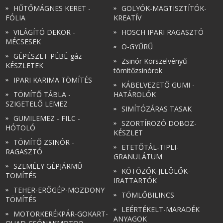
HŰTŐMÁGNES KERET -
GOLYÓK-MAGTISZTÍTÓK-
FÓLIA
KREATÍV
VILÁGÍTÓ DEKOR -
HOSCH IPARI RAGASZTÓ
MÉCSESEK
O-GYŰRŰ
GÉPÉSZET-PÉBÉ-gáz -
Zsinór Körszelvényű
KÉSZLETEK
tömítőzsinórok
IPARI KARIMA TÖMÍTÉS
KÁBELVEZETŐ GUMI -
TÖMÍTŐ TÁBLA -
HATÁROLÓK
SZIGETELŐ LEMEZ
SIMÍTÓZÁRAS TASAK
GUMILEMEZ - FILC -
SZORTÍROZÓ DOBOZ-
HÓTOLÓ
KÉSZLET
TÖMÍTŐ ZSINÓR -
ETETŐTÁL-TIPLI-
RAGASZTÓ
GRANULÁTUM
SZEMÉLY GÉPJÁRMŰ
KÖTÖZŐK-JELÖLŐK-
TÖMÍTÉS
IRATTARTÓK
TEHER-ERŐGÉP-MOZDONY
TÖMLŐBILINCS
TÖMÍTÉS
LEÉRTÉKELT-MARADÉK
MOTORKERÉKPÁR-GOKART-
ANYAGOK