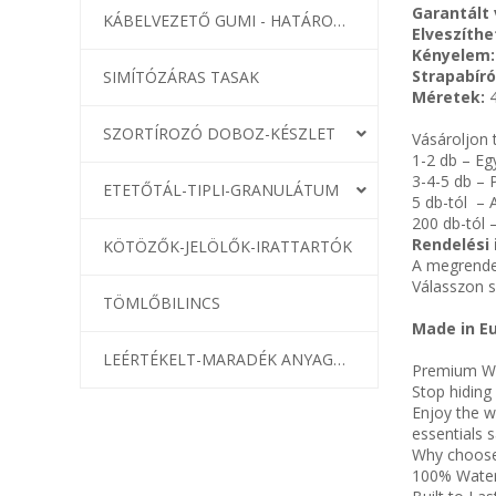
Garantált 
KÁBELVEZETŐ GUMI - HATÁROLÓK
Elveszíthe
Kényelem
Strapabír
SIMÍTÓZÁRAS TASAK
Méretek:
SZORTÍROZÓ DOBOZ-KÉSZLET
Vásároljon 
1-2 db – Eg
3-4-5 db – 
ETETŐTÁL-TIPLI-GRANULÁTUM
5 db-tól – 
200 db-tól 
Rendelési 
KÖTÖZŐK-JELÖLŐK-IRATTARTÓK
A megrendel
Válasszon s
TÖMLŐBILINCS
Made in E
LEÉRTÉKELT-MARADÉK ANYAGOK
Premium Wa
Stop hiding
Enjoy the w
essentials 
Why choose
100% Waterp