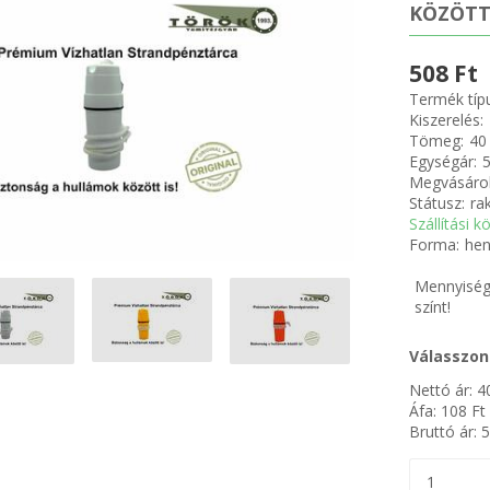
KÖZÖTT
508 Ft
Termék típ
Kiszerelés:
Tömeg:
40
Egységár:
5
Megvásárol
Státusz:
ra
Szállítási k
Forma:
hen
Mennyiségi
színt!
Válasszon
Nettó ár:
4
Áfa:
108
Ft
Bruttó ár:
5