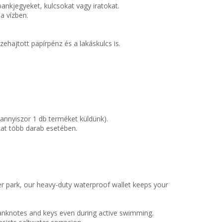
ankjegyeket, kulcsokat vagy iratokat.
 a vízben.
ajtott papírpénz és a lakáskulcs is.
annyiszor 1 db terméket küldünk).
kat több darab esetében.
er park, our heavy-duty waterproof wallet keeps your
anknotes and keys even during active swimming.