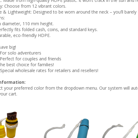
t: Made from high-quality HDPE plastic. It won’t crack in the sun and r
ity: Choose from 12 vibrant colors.
 & Lightweight: Designed to be worn around the neck – you’ll barely f
ns:
m diameter, 110 mm height.
rfectly fits folded cash, coins, and standard keys.
urable, eco-friendly HDPE.
ave big!
 For solo adventurers
 Perfect for couples and friends
he best choice for families!
Special wholesale rates for retailers and resellers!
nformation:
ct your preferred color from the dropdown menu. Our system will aut
your cart.