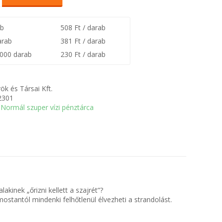
ab
508 Ft / darab
arab
381 Ft / darab
0000 darab
230 Ft / darab
ök és Társai Kft.
2301
Normál szuper vízi pénztárca
kinek „őrizni kellett a szajrét”?
tantól mindenki felhőtlenül élvezheti a strandolást.