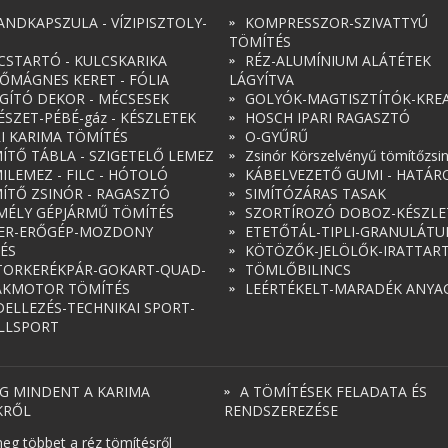
ANDKAPSZULA - VÍZIPISZTOLY-
KOMPRESSZOR-SZIVATTYÚ
TÖMÍTÉS
CSTARTÓ - KULCSKARIKA
RÉZ-ALUMÍNIUM ALÁTÉTEK
ŐMÁGNES KERET - FÓLIA
LÁGYÍTVA
ÁGÍTÓ DEKOR - MÉCSESEK
GOLYÓK-MAGTISZTÍTÓK-KREA
ÉSZET-PÉBÉ-gáz - KÉSZLETEK
HOSCH IPARI RAGASZTÓ
RI KARIMA TÖMÍTÉS
O-GYŰRŰ
ÍTŐ TÁBLA - SZIGETELŐ LEMEZ
Zsinór Körszelvényű tömítőzsi
ILEMEZ - FILC - HÓTOLÓ
KÁBELVEZETŐ GUMI - HATÁR
ÍTŐ ZSINÓR - RAGASZTÓ
SIMÍTÓZÁRAS TASAK
MÉLY GÉPJÁRMŰ TÖMÍTÉS
SZORTÍROZÓ DOBOZ-KÉSZLE
ER-ERŐGÉP-MOZDONY
ETETŐTÁL-TIPLI-GRANULÁT
ÉS
KÖTÖZŐK-JELÖLŐK-IRATTAR
ORKERÉKPÁR-GOKART-QUAD-
TÖMLŐBILINCS
AKMOTOR TÖMÍTÉS
LEÉRTÉKELT-MARADÉK ANYA
ELLEZÉS-TECHNIKAI SPORT-
LLSPORT
G MINDENT A KARIMA
A TÖMÍTÉSEK FELADATA ÉS
KRŐL
RENDSZEREZÉSE
eg többet a réz tömítésről