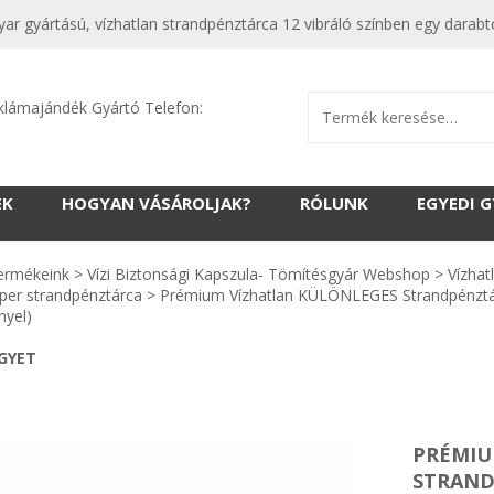
yar gyártású, vízhatlan strandpénztárca 12 vibráló színben egy darabtó
klámajándék Gyártó Telefon:
EK
HOGYAN VÁSÁROLJAK?
RÓLUNK
EGYEDI 
ermékeink
>
Vízi Biztonsági Kapszula- Tömítésgyár Webshop
>
Vízhat
per strandpénztárca
>
Prémium Vízhatlan KÜLÖNLEGES Strandpénztárc
yel)
EGYET
PRÉMIU
STRAND