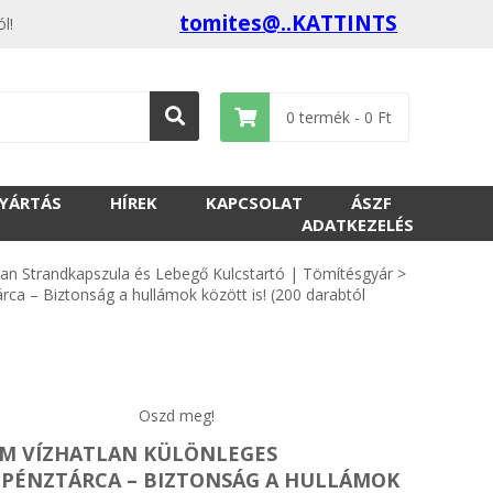
tomites@..KATTINTS
l!
0
termék -
0
Ft
GYÁRTÁS
HÍREK
KAPCSOLAT
ÁSZF
ADATKEZELÉS
lan Strandkapszula és Lebegő Kulcstartó | Tömítésgyár
>
a – Biztonság a hullámok között is! (200 darabtól
Oszd meg!
M VÍZHATLAN KÜLÖNLEGES
PÉNZTÁRCA – BIZTONSÁG A HULLÁMOK