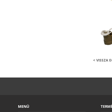
< VISSZA 
MENÜ
TERM