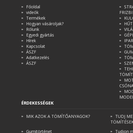
Főoldal
STR
videók
FRIZBI
Termékek
KUL
Hogyan vásároljak?
HŰT
Rólunk
VIL
Egyedi gyártás
GÉP
Hírek
IPA
Kapcsolat
TÖM
ÁSZF
GUM
Adatkezelés
TÖM
ÁSZF
SZE
TEH
TÖMÍT
MOT
CSÓN
MOD
MODE
ÉRDEKESSÉGEK
MIK AZOK A TÖMÍTŐANYAGOK?
TUDJ ME
TÖMÍTÉSE
Gumitörténet
Tudjon m