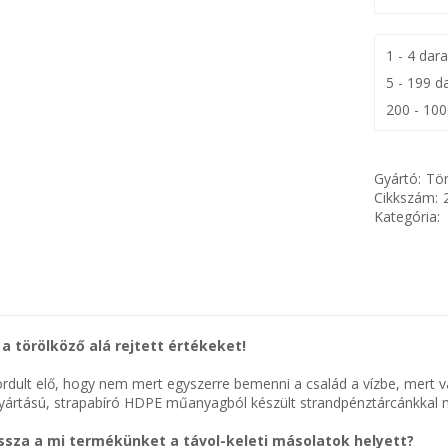
1 - 4 dar
5 - 199 d
200 - 10
Gyártó:
Tör
Cikkszám:
Kategória:
l a törölköző alá rejtett értékeket!
rdult elő, hogy nem mert egyszerre bemenni a család a vízbe, mert vala
ártású, strapabíró HDPE műanyagból készült strandpénztárcánkkal mos
ssza a mi termékünket a távol-keleti másolatok helyett?