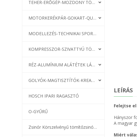
TEHER-ERŐGÉP-MOZDONY TÖMÍTÉS
MOTORKERÉKPÁR-GOKART-QUAD-CSÓNAKMOTOR TÖMÍTÉS
MODELLEZÉS-TECHNIKAI SPORT-MODELLSPORT
KOMPRESSZOR-SZIVATTYÚ TÖMÍTÉS
RÉZ-ALUMÍNIUM ALÁTÉTEK LÁGYÍTVA
GOLYÓK-MAGTISZTÍTÓK-KREATÍV
LEÍRÁS
HOSCH IPARI RAGASZTÓ
Felejtse e
O-GYŰRŰ
Hányszor fo
A magyar gy
Zsinór Körszelvényű tömítőzsinórok
Miért vála