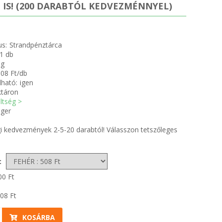
 IS! (200 DARABTÓL KEDVEZMÉNNYEL)
us:
Strandpénztárca
1 db
 g
08 Ft/db
ható:
igen
ktáron
öltség >
ger
 kedvezmények 2-5-20 darabtól! Válasszon tetszőleges
:
00
Ft
08
Ft
KOSÁRBA