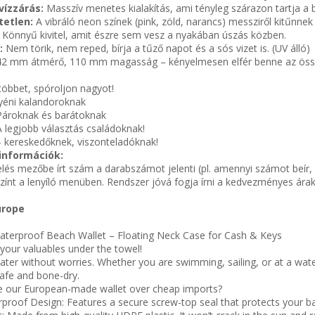
vízzárás:
Masszív menetes kialakítás, ami tényleg szárazon tartja a b
tetlen:
A vibráló neon színek (pink, zöld, narancs) messziről kitűnnek
:
Könnyű kivitel, amit észre sem vesz a nyakában úszás közben.
ó:
Nem törik, nem reped, bírja a tűző napot és a sós vizet is. (UV álló)
42 mm átmérő, 110 mm magasság – kényelmesen elfér benne az összeh
többet, spóroljon nagyot!
yéni kalandoroknak
Pároknak és barátoknak
A legjobb választás családoknak!
– kereskedőknek, viszonteladóknak!
információk:
és mezőbe írt szám a darabszámot jelenti (pl. amennyi számot beír, 
zínt a lenyíló menüben. Rendszer jóvá fogja írni a kedvezményes ára
urope
terproof Beach Wallet – Floating Neck Case for Cash & Keys
 your valuables under the towel!
ater without worries. Whether you are swimming, sailing, or at a wat
safe and bone-dry.
 our European-made wallet over cheap imports?
roof Design: Features a secure screw-top seal that protects your b