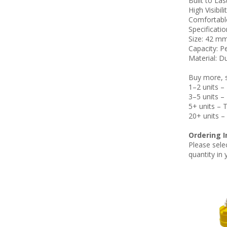
Built to Las
High Visibil
Comfortable
Specificatio
Size: 42 m
Capacity: Pe
Material: D
Buy more, s
1–2 units –
3–5 units –
5+ units – T
20+ units – 
Ordering I
Please sele
quantity in 