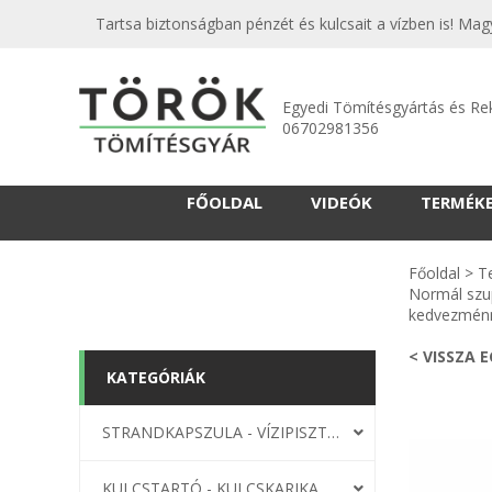
Tartsa biztonságban pénzét és kulcsait a vízben is! Mag
Egyedi Tömítésgyártás és Re
06702981356
FŐOLDAL
VIDEÓK
TERMÉK
Főoldal
>
T
Normál szu
kedvezménn
< VISSZA 
KATEGÓRIÁK
STRANDKAPSZULA - VÍZIPISZTOLY-FRIZBI
KULCSTARTÓ - KULCSKARIKA