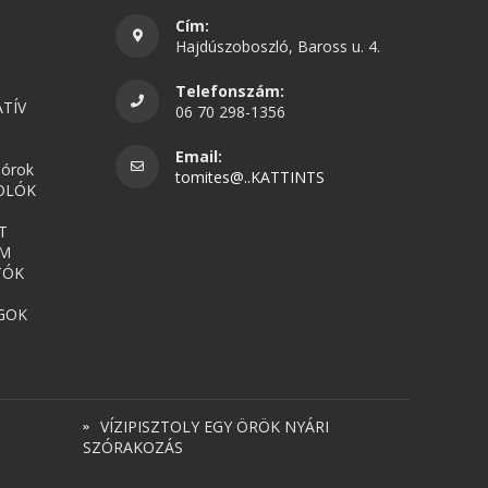
Cím:
Hajdúszoboszló, Baross u. 4.
Telefonszám:
TÍV
06 70 298-1356
Email:
nórok
tomites@..KATTINTS
OLÓK
T
UM
TÓK
GOK
VÍZIPISZTOLY EGY ÖRÖK NYÁRI
SZÓRAKOZÁS