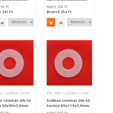
190
Ft
Nettó
200
Ft
ó
Ft
Bruttó
Ft
241
254
2-1 szilikon 3 mm
EN 1092-1 szilikon 3 mm
on tömítés DN 50
Szilikon tömítés DN 65
a 50x90x3,0mm
karima 65x110x3,0mm
490
Ft
Nettó
650
Ft