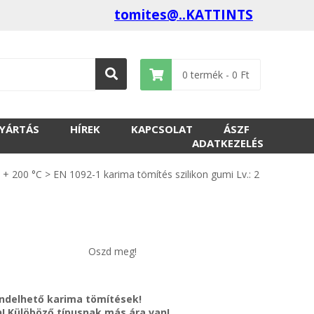
tomites@..KATTINTS
0
termék -
0
Ft
GYÁRTÁS
HÍREK
KAPCSOLAT
ÁSZF
ADATKEZELÉS
n + 200 °C
>
EN 1092-1 karima tömítés szilikon gumi Lv.: 2
Oszd meg!
rendelhető karima tömítések!
en! Külöböző típusnak más ára van!