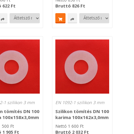
ó
Ft
Bruttó
Ft
622
826
2-1 szilikon 3 mm
EN 1092-1 szilikon 3 mm
on tömítés DN 100
Szilikon tömítés DN 100
a 100x158x3,0mm
karima 100x162x3,0mm
1 500
Ft
Nettó
1 600
Ft
ó
Ft
Bruttó
Ft
1 905
2 032