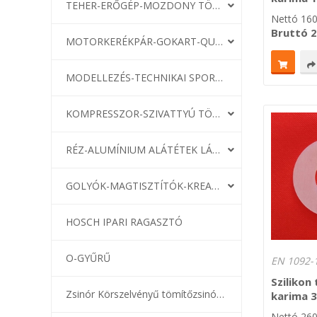
TEHER-ERŐGÉP-MOZDONY TÖMÍTÉS
Nettó
16
Bruttó
2
MOTORKERÉKPÁR-GOKART-QUAD-CSÓNAKMOTOR TÖMÍTÉS
MODELLEZÉS-TECHNIKAI SPORT-MODELLSPORT
KOMPRESSZOR-SZIVATTYÚ TÖMÍTÉS
RÉZ-ALUMÍNIUM ALÁTÉTEK LÁGYÍTVA
GOLYÓK-MAGTISZTÍTÓK-KREATÍV
HOSCH IPARI RAGASZTÓ
O-GYŰRŰ
EN 1092-1
Szilikon
Zsinór Körszelvényű tömítőzsinórok
karima 
Nettó
26