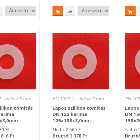
 szilikon 3 mm
EN 1092-1 szilikon 3 mm
EN 109
ilikon tömítés
Lapos szilikon tömítés
Lapos 
karima
DN 125 karima
DN 15
8x3,0mm
125x188x3,0mm
150x2
30
Ft
Nettó
2 660
Ft
Nettó
Ft
Bruttó
Ft
Brutt
 816
3 378