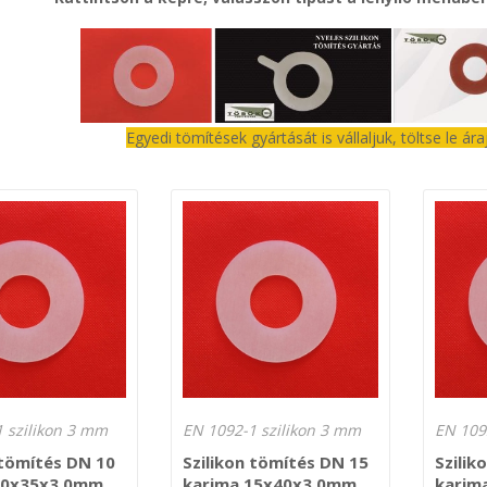
Egyedi tömítések gyártását is vállaljuk, töltse le ár
 szilikon 3 mm
EN 1092-1 szilikon 3 mm
EN 109
 tömítés DN 10
Szilikon tömítés DN 15
Szilik
10x35x3,0mm
karima 15x40x3,0mm
karim