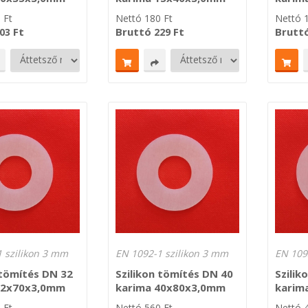
0
Ft
Nettó
180
Ft
Nettó
Ft
Bruttó
Ft
Brutt
03
229
 szilikon 3 mm
EN 1092-1 szilikon 3 mm
EN 109
 tömítés DN 32
Szilikon tömítés DN 40
Szilik
32x70x3,0mm
karima 40x80x3,0mm
karim
0
Ft
Nettó
560
Ft
Nettó