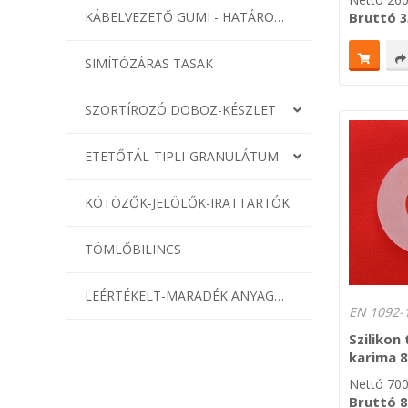
KÁBELVEZETŐ GUMI - HATÁROLÓK
Bruttó
3
SIMÍTÓZÁRAS TASAK
SZORTÍROZÓ DOBOZ-KÉSZLET
ETETŐTÁL-TIPLI-GRANULÁTUM
KÖTÖZŐK-JELÖLŐK-IRATTARTÓK
TÖMLŐBILINCS
LEÉRTÉKELT-MARADÉK ANYAGOK
EN 1092-1
Szilikon
karima 
Nettó
70
Bruttó
8