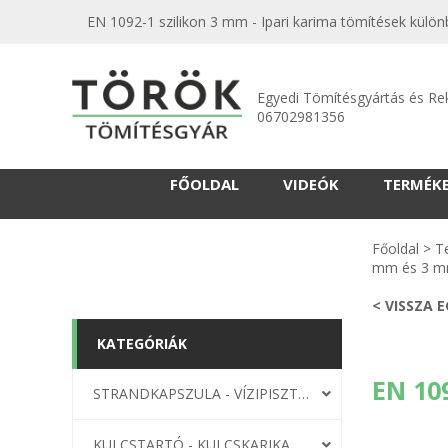
EN 1092-1 szilikon 3 mm - Ipari karima tömítések külö
Egyedi Tömítésgyártás és Re
06702981356
FŐOLDAL
VIDEÓK
TERMÉK
Főoldal
>
T
mm és 3 
< VISSZA 
KATEGÓRIÁK
EN 10
STRANDKAPSZULA - VÍZIPISZTOLY-FRIZBI
KULCSTARTÓ - KULCSKARIKA