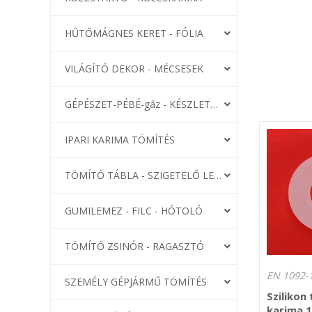
HŰTŐMÁGNES KERET - FÓLIA
VILÁGÍTÓ DEKOR - MÉCSESEK
GÉPÉSZET-PÉBÉ-gáz - KÉSZLETEK
IPARI KARIMA TÖMÍTÉS
TÖMÍTŐ TÁBLA - SZIGETELŐ LEMEZ
GUMILEMEZ - FILC - HÓTOLÓ
TÖMÍTŐ ZSINÓR - RAGASZTÓ
EN 1092-1
SZEMÉLY GÉPJÁRMŰ TÖMÍTÉS
Szilikon
karima 