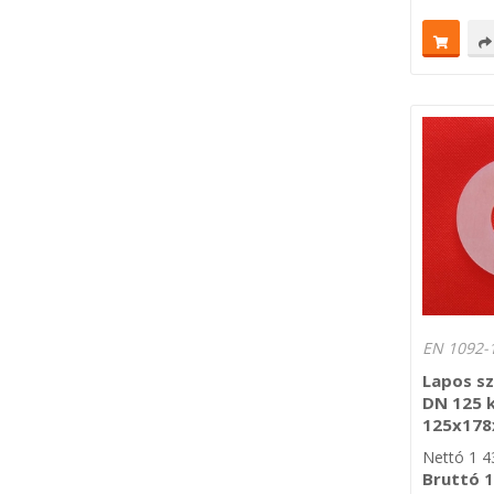
EN 1092-1
Lapos sz
DN 125 
125x17
Nettó
1 4
Bruttó
1