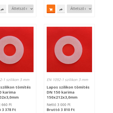
2-1 szilikon 3 mm
EN 1092-1 szilikon 3 mm
szilikon tömítés
Lapos szilikon tömítés
0 karima
DN 150 karima
02x3,0mm
150x212x3,0mm
2 660
Ft
Nettó
3 000
Ft
ó
Ft
Bruttó
Ft
3 378
3 810