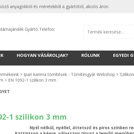
nböző anyagokból és méretekből a gyártótól, akciós áron
klámajándék Gyártó Telefon:
EK
HOGYAN VÁSÁROLJAK?
RÓLUNK
EGYEDI 
ermékeink
>
Ipari karima tömítések - Tömítésgyár Webshop
>
Sziliko
mm
>
EN 1092-1 szilikon 3 mm
EGYET
92-1 szilikon 3 mm
Nyél nélkül, nyéllel, áttetsző és piros színben 
Kattintson a képre, válasszon típust a lenyíló menüb