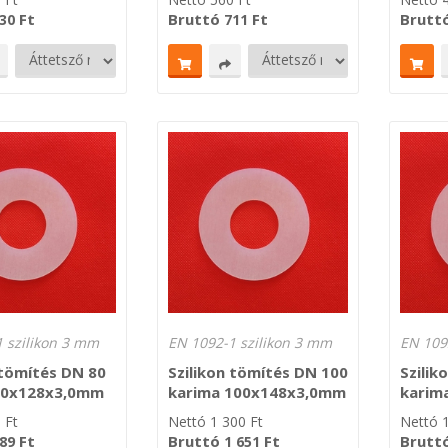
Ft
Bruttó
Ft
Brutt
30
711
 szilikon 3 mm
EN 1092-1 szilikon 3 mm
EN 109
 tömítés DN 80
Szilikon tömítés DN 100
Szilik
80x128x3,0mm
karima 100x148x3,0mm
karim
0
Ft
Nettó
1 300
Ft
Nettó
Ft
Bruttó
Ft
Brutt
89
1 651