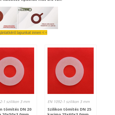
ajánlatkérő lapunkat innen < <
2-1 szilikon 3 mm
EN 1092-1 szilikon 3 mm
on tömítés DN 20
Szilikon tömítés DN 25
a 20x50x3,0mm
karima 25x60x3,0mm