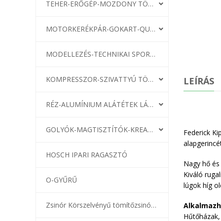
TEHER-ERŐGÉP-MOZDONY TÖMÍTÉS
MOTORKERÉKPÁR-GOKART-QUAD-CSÓNAKMOTOR TÖMÍTÉS
MODELLEZÉS-TECHNIKAI SPORT-MODELLSPORT
KOMPRESSZOR-SZIVATTYÚ TÖMÍTÉS
LEÍRÁS
RÉZ-ALUMÍNIUM ALÁTÉTEK LÁGYÍTVA
GOLYÓK-MAGTISZTÍTÓK-KREATÍV
Federick Ki
alapgerincé
HOSCH IPARI RAGASZTÓ
Nagy hő és 
Kiváló ruga
O-GYŰRŰ
lúgok híg o
Zsinór Körszelvényű tömítőzsinórok
Alkalmazh
Hűtőházak, 