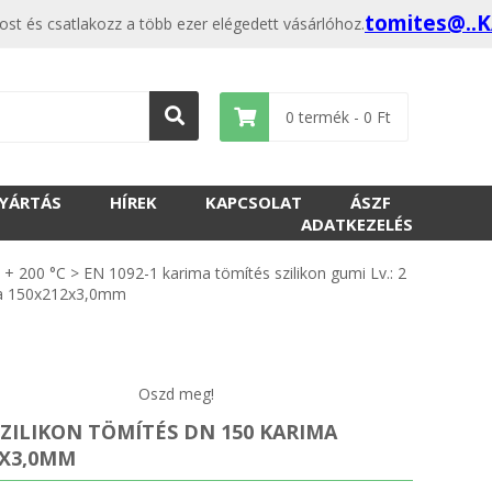
tomites@..
t és csatlakozz a több ezer elégedett vásárlóhoz.
0
termék -
0
Ft
GYÁRTÁS
HÍREK
KAPCSOLAT
ÁSZF
ADATKEZELÉS
n + 200 °C
>
EN 1092-1 karima tömítés szilikon gumi Lv.: 2
ima 150x212x3,0mm
Oszd meg!
SZILIKON TÖMÍTÉS DN 150 KARIMA
2X3,0MM