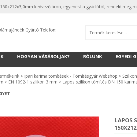
 150x212x3,0mm kedvező áron, egyenest a gyártótól, rendeld meg mos
klámajándék Gyártó Telefon:
EK
HOGYAN VÁSÁROLJAK?
RÓLUNK
EGYEDI 
ermékeink
>
Ipari karima tömítések - Tömítésgyár Webshop
>
Sziliko
mm
>
EN 1092-1 szilikon 3 mm
>
Lapos szilikon tömítés DN 150 kar
EGYET
LAPOS 
150X21