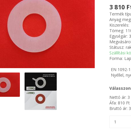
3 810 F
Termék típ
Anyag meg
Kiszerelés:
Tömeg:
11
Egységár:
3
Megvásárol
Státusz:
ra
Szállítási k
Forma:
Lap
EN 1092-1 
Nyéllel, ny
Válasszon
Nettó ár:
3
Áfa:
810
Ft
Bruttó ár:
3