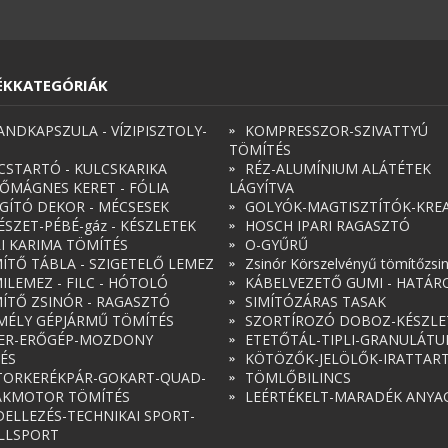
ÉKKATEGÓRIÁK
ANDKAPSZULA - VÍZIPISZTOLY-
KOMPRESSZOR-SZIVATTYÚ
TÖMÍTÉS
CSTARTÓ - KULCSKARIKA
RÉZ-ALUMÍNIUM ALÁTÉTEK
ŐMÁGNES KERET - FÓLIA
LÁGYÍTVA
ÁGÍTÓ DEKOR - MÉCSESEK
GOLYÓK-MAGTISZTÍTÓK-KREA
ÉSZET-PÉBÉ-gáz - KÉSZLETEK
HOSCH IPARI RAGASZTÓ
RI KARIMA TÖMÍTÉS
O-GYŰRŰ
ÍTŐ TÁBLA - SZIGETELŐ LEMEZ
Zsinór Körszelvényű tömítőzsi
ILEMEZ - FILC - HÓTOLÓ
KÁBELVEZETŐ GUMI - HATÁR
ÍTŐ ZSINÓR - RAGASZTÓ
SIMÍTÓZÁRAS TASAK
MÉLY GÉPJÁRMŰ TÖMÍTÉS
SZORTÍROZÓ DOBOZ-KÉSZLE
ER-ERŐGÉP-MOZDONY
ETETŐTÁL-TIPLI-GRANULÁT
ÉS
KÖTÖZŐK-JELÖLŐK-IRATTAR
ORKERÉKPÁR-GOKART-QUAD-
TÖMLŐBILINCS
AKMOTOR TÖMÍTÉS
LEÉRTÉKELT-MARADÉK ANYA
ELLEZÉS-TECHNIKAI SPORT-
LLSPORT