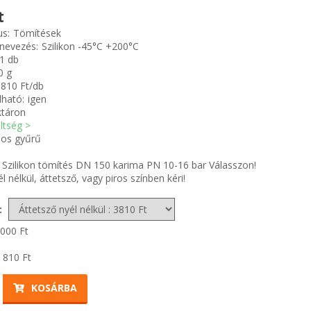
t
us:
Tömítések
nevezés:
Szilikon -45°C +200°C
1 db
0 g
810 Ft/db
ható:
igen
ktáron
öltség >
os gyűrű
Szilikon tömítés DN 150 karima PN 10-16 bar Válasszon!
él nélkül, áttetsző, vagy piros színben kéri!
:
 000
Ft
 810
Ft
KOSÁRBA