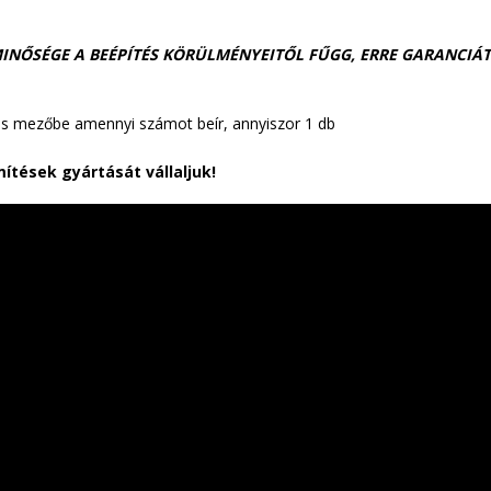
INŐSÉGE A BEÉPÍTÉS KÖRÜLMÉNYEITŐL FŰGG, ERRE GARANCIÁ
s mezőbe amennyi számot beír, annyiszor 1 db
ítések gyártását vállaljuk!