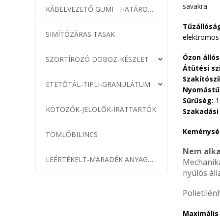
savakra.
KÁBELVEZETŐ GUMI - HATÁROLÓK
Tűzállósá
SIMÍTÓZÁRAS TASAK
elektromos 
Ózon állós
SZORTÍROZÓ DOBOZ-KÉSZLET
Átütési sz
Szakítószi
ETETŐTÁL-TIPLI-GRANULÁTUM
Nyomástű
Sűrűség:
1
KÖTÖZŐK-JELÖLŐK-IRATTARTÓK
Szakadási 
Keménysé
TÖMLŐBILINCS
Nem alka
LEÉRTÉKELT-MARADÉK ANYAGOK
Mechanika
nyúlós áll
Polietilé
Maximális