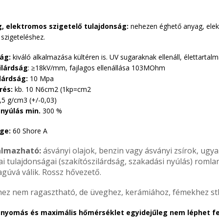
g, elektromos szigetelő tulajdonság:
nehezen éghető anyag, elek
szigeteléshez.
ág:
kiváló alkalmazása kültéren is. UV sugaraknak ellenáll, élettarta
ilárdság
: ≥18kV/mm, fajlagos ellenállása 103MOhm
lárdság:
10 Mpa
rés:
kb. 10 N6cm2 (1kp=cm2
,5 g/cm3 (+/-0,03)
nyúlás min.
300 %
ge:
60 Shore A
lmazható:
ásványi olajok, benzin vagy ásványi zsírok, ugya
i tulajdonságai (szakítószilárdság, szakadási nyúlás) romla
agúvá válik. Rossz hővezető.
nhez nem ragasztható, de üveghez, kerámiához, fémekhez stb
 nyomás és maximális hőmérséklet egyidejűleg nem léphet fe