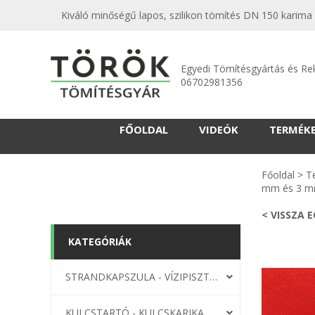
Kiváló minőségű lapos, szilikon tömítés DN 150 karima
Egyedi Tömítésgyártás és Re
06702981356
FŐOLDAL
VIDEÓK
TERMÉK
Főoldal
>
T
mm és 3 
< VISSZA 
KATEGÓRIÁK
STRANDKAPSZULA - VÍZIPISZTOLY-FRIZBI
KULCSTARTÓ - KULCSKARIKA