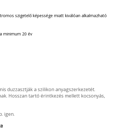
tromos szigetelő képessége miatt kiválóan alkalmazható
lma minimum 20 év
nis duzzasztják a szilikon anyagszerkezetét.
nak. Hosszan tartó érintkezés mellett kocsonyás,
. igen.
l!