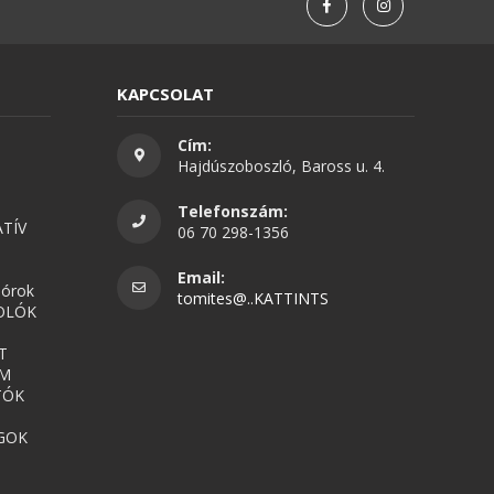
KAPCSOLAT
Cím:
Hajdúszoboszló, Baross u. 4.
Telefonszám:
TÍV
06 70 298-1356
Email:
nórok
tomites@..KATTINTS
OLÓK
T
UM
TÓK
GOK