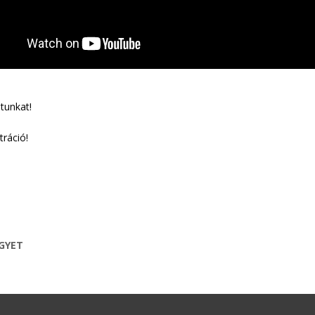
atunkat!
tráció!
EGYET