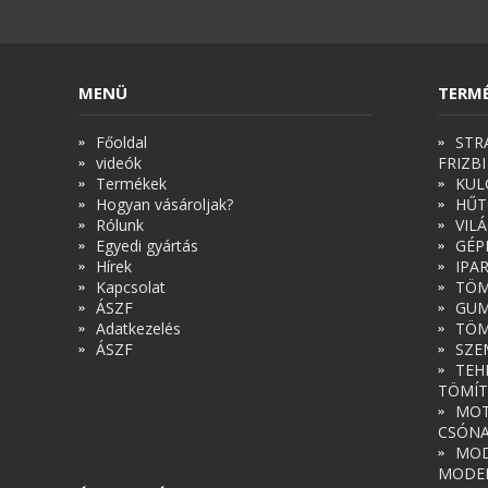
MENÜ
TERM
Főoldal
STR
videók
FRIZBI
Termékek
KUL
Hogyan vásároljak?
HŰT
Rólunk
VIL
Egyedi gyártás
GÉP
Hírek
IPA
Kapcsolat
TÖM
ÁSZF
GUM
Adatkezelés
TÖM
ÁSZF
SZE
TEH
TÖMÍT
MOT
CSÓN
MOD
MODE