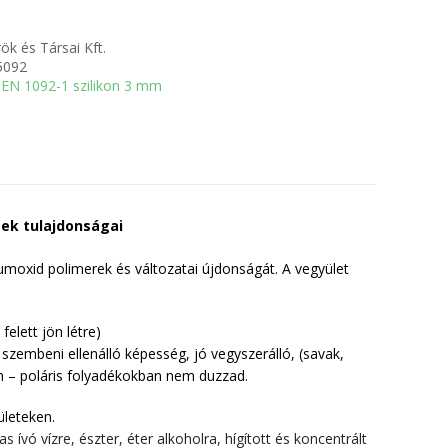
ök és Társai Kft.
5092
EN 1092-1 szilikon 3 mm
sek tulajdonságai
iumoxid polimerek és változatai újdonságát. A vegyület
elett jön létre)
szembeni ellenálló képesség, jó vegyszerálló, (savak,
an – poláris folyadékokban nem duzzad.
ületeken.
s ívó vízre, észter, éter alkoholra, hígított és koncentrált