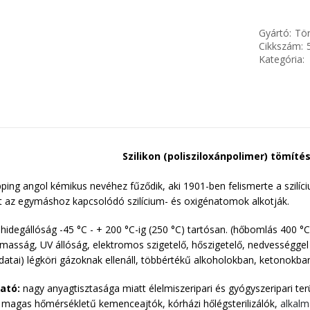
Gyártó:
Tör
Cikkszám:
Kategória:
Szilikon (polisziloxánpolimer) tömíté
pping angol kémikus nevéhez fűződik, aki 1901-ben felismerte a szilíc
t az egymáshoz kapcsolódó szilícium- és oxigénatomok alkotják.
hidegállóság -45 °C - + 200 °C-ig (250 °C) tartósan. (hőbomlás 400 °C f
lmasság, UV állóság, elektromos szigetelő, hőszigetelő, nedvességgel 
ldatai) légköri gázoknak ellenáll, többértékű alkoholokban, ketonokb
ató:
nagy anyagtisztasága miatt élelmiszeripari és gyógyszeripari ter
magas hőmérsékletű kemenceajtók, kórházi hőlégsterilizálók,
alkalma