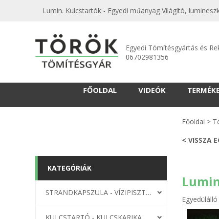
Lumin. Kulcstartók - Egyedi műanyag Világító, lumineszk
Egyedi Tömítésgyártás és Re
06702981356
FŐOLDAL
VIDEÓK
TERMÉK
Főoldal
>
T
< VISSZA 
KATEGÓRIÁK
Lumin
STRANDKAPSZULA - VÍZIPISZTOLY-FRIZBI
Egyedülálló
KULCSTARTÓ - KULCSKARIKA