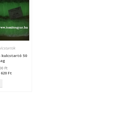
lcstartók
s kulcstartó 50
mag
00
Ft
Ft
 620