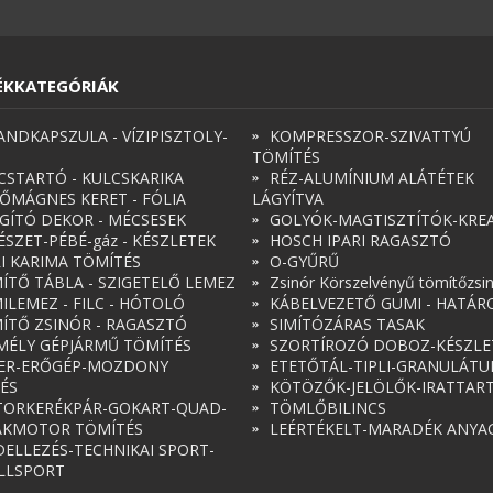
ÉKKATEGÓRIÁK
ANDKAPSZULA - VÍZIPISZTOLY-
KOMPRESSZOR-SZIVATTYÚ
TÖMÍTÉS
CSTARTÓ - KULCSKARIKA
RÉZ-ALUMÍNIUM ALÁTÉTEK
ŐMÁGNES KERET - FÓLIA
LÁGYÍTVA
ÁGÍTÓ DEKOR - MÉCSESEK
GOLYÓK-MAGTISZTÍTÓK-KREA
ÉSZET-PÉBÉ-gáz - KÉSZLETEK
HOSCH IPARI RAGASZTÓ
RI KARIMA TÖMÍTÉS
O-GYŰRŰ
ÍTŐ TÁBLA - SZIGETELŐ LEMEZ
Zsinór Körszelvényű tömítőzsi
ILEMEZ - FILC - HÓTOLÓ
KÁBELVEZETŐ GUMI - HATÁR
ÍTŐ ZSINÓR - RAGASZTÓ
SIMÍTÓZÁRAS TASAK
MÉLY GÉPJÁRMŰ TÖMÍTÉS
SZORTÍROZÓ DOBOZ-KÉSZLE
ER-ERŐGÉP-MOZDONY
ETETŐTÁL-TIPLI-GRANULÁT
ÉS
KÖTÖZŐK-JELÖLŐK-IRATTAR
ORKERÉKPÁR-GOKART-QUAD-
TÖMLŐBILINCS
AKMOTOR TÖMÍTÉS
LEÉRTÉKELT-MARADÉK ANYA
ELLEZÉS-TECHNIKAI SPORT-
LLSPORT