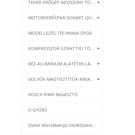
TEHER-ERŐGÉP-MOZDONY TÖMÍTÉS
MOTORKERÉKPÁR-GOKART-QUAD-CSÓNAKMOTOR TÖMÍTÉS
MODELLEZÉS-TECHNIKAI SPORT-MODELLSPORT
KOMPRESSZOR-SZIVATTYÚ TÖMÍTÉS
RÉZ-ALUMÍNIUM ALÁTÉTEK LÁGYÍTVA
GOLYÓK-MAGTISZTÍTÓK-KREATÍV
HOSCH IPARI RAGASZTÓ
O-GYŰRŰ
Zsinór Körszelvényű tömítőzsinórok