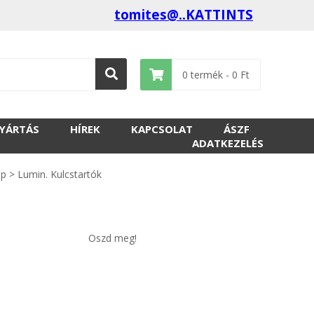
tomites@..KATTINTS
0
termék -
0
Ft
GYÁRTÁS
HÍREK
KAPCSOLAT
ÁSZF
ADATKEZELÉS
op
>
Lumin. Kulcstartók
Oszd meg!