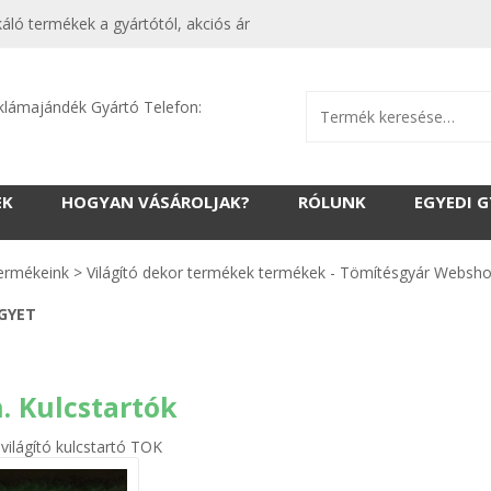
áló termékek a gyártótól, akciós ár
klámajándék Gyártó Telefon:
EK
HOGYAN VÁSÁROLJAK?
RÓLUNK
EGYEDI 
ermékeink
>
Világító dekor termékek termékek - Tömítésgyár Websh
EGYET
. Kulcstartók
 világító kulcstartó TOK