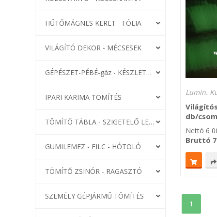
HŰTŐMÁGNES KERET - FÓLIA
VILÁGÍTÓ DEKOR - MÉCSESEK
GÉPÉSZET-PÉBÉ-gáz - KÉSZLETEK
Lumin. Ku
IPARI KARIMA TÖMÍTÉS
Világító
db/cso
TÖMÍTŐ TÁBLA - SZIGETELŐ LEMEZ
Nettó
6 0
Bruttó
7
GUMILEMEZ - FILC - HÓTOLÓ
TÖMÍTŐ ZSINÓR - RAGASZTÓ
SZEMÉLY GÉPJÁRMŰ TÖMÍTÉS
1