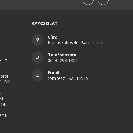
KAPCSOLAT
Cím:
Hajdúszoboszló, Baross u. 4.
Telefonszám:
TÍV
06 70 298-1356
Email:
nórok
tomites@..KATTINTS
OLÓK
T
UM
TÓK
GOK