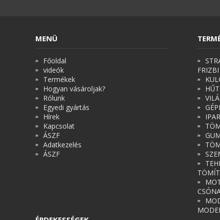
MENÜ
TERM
Főoldal
STR
videók
FRIZBI
Termékek
KUL
Hogyan vásároljak?
HŰT
Rólunk
VIL
Egyedi gyártás
GÉP
Hírek
IPA
Kapcsolat
TÖM
ÁSZF
GUM
Adatkezelés
TÖM
ÁSZF
SZE
TEH
TÖMÍT
MOT
CSÓN
MOD
MODE
ÉRDEKESSÉGEK