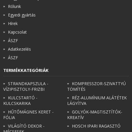
Rólunk
Egyedi gyártás
Hírek
Kapcsolat
ÁSZF
Adatkezelés
ÁSZF
TERMÉKKATEGÓRIÁK
STRANDKAPSZULA -
KOMPRESSZOR-SZIVATTYÚ
VÍZIPISZTOLY-FRIZBI
TÖMÍTÉS
KULCSTARTÓ -
RÉZ-ALUMÍNIUM ALÁTÉTEK
KULCSKARIKA
LÁGYÍTVA
HŰTŐMÁGNES KERET -
GOLYÓK-MAGTISZTÍTÓK-
FÓLIA
KREATÍV
VILÁGÍTÓ DEKOR -
HOSCH IPARI RAGASZTÓ
MÉCSESEK