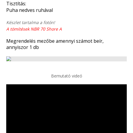
Tisztítás:
Puha nedves ruhával
Készlet tartalma a fotón!
A tömítések NBR 70 Shore A
Megrendelés mezőbe amennyi számot beír,
annyiszor 1 db
Bemutató videó