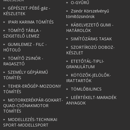
O-GYŰRŰ
GÉPÉSZET-PÉBÉ-gáz -
Zsinór Körszelvényű
KÉSZLETEK
tömítőzsinórok
IPARI KARIMA TÖMÍTÉS
KÁBELVEZETŐ GUMI -
TÖMÍTŐ TÁBLA -
HATÁROLÓK
SZIGETELŐ LEMEZ
SIMÍTÓZÁRAS TASAK
GUMILEMEZ - FILC -
SZORTÍROZÓ DOBOZ-
HÓTOLÓ
KÉSZLET
TÖMÍTŐ ZSINÓR -
ETETŐTÁL-TIPLI-
RAGASZTÓ
GRANULÁTUM
SZEMÉLY GÉPJÁRMŰ
KÖTÖZŐK-JELÖLŐK-
TÖMÍTÉS
IRATTARTÓK
TEHER-ERŐGÉP-MOZDONY
TÖMLŐBILINCS
TÖMÍTÉS
LEÉRTÉKELT-MARADÉK
MOTORKERÉKPÁR-GOKART-
ANYAGOK
QUAD-CSÓNAKMOTOR
TÖMÍTÉS
MODELLEZÉS-TECHNIKAI
SPORT-MODELLSPORT