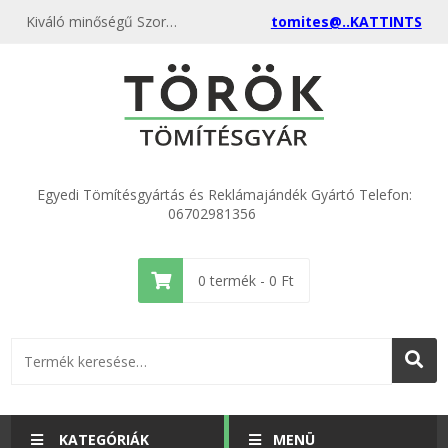
Kiváló minőségű Szortiment "G" o-gyűrű, collos piros dobozban kedvező áron, egyenest a gyártótól, rendeld meg most és csatlakozz a több ezer elégedett vásárlóhoz.
tomites@..KATTINTS
Egyedi Tömítésgyártás és Reklámajándék Gyártó Telefon:
06702981356
0
termék -
0
Ft
KATEGÓRIÁK
MENÜ