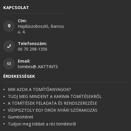
KAPCSOLAT
Cím:
Hajdúszoboszló, Baross
u. 4.
Telefonszám:
06 70 298-1356
Email:
tomites@..KATTINTS
ÉRDEKESSÉGEK
MIK AZOK A TÖMÍTŐANYAGOK?
TUDJ MEG MINDENT A KARIMA TÖMÍTÉSEKRŐL
A TÖMÍTÉSEK FELADATA ÉS RENDSZEREZÉSE
VÍZIPISZTOLY EGY ÖRÖK NYÁRI SZÓRAKOZÁS
Gumitörténet
Tudjon meg többet a réz tömítésről