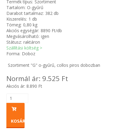
Termék típus:
Szortiment
Tartalom:
O-gyűrű
Darabot tartalmaz:
382 db
Zsinór Körszelvényű tömítőzsinórok
Kiszerelés:
1 db
Tömeg:
0,80 kg
KÁBELVEZETŐ GUMI - HATÁROLÓK
Akciós egységár:
8890 Ft/db
Megvásárolható:
igen
Státusz:
raktáron
SIMÍTÓZÁRAS TASAK
Szállítási költség >
Forma:
Doboz
SZORTÍROZÓ DOBOZ-KÉSZLET
Szortiment "G" o-gyűrű, collos piros dobozban
ETETŐTÁL-TIPLI-GRANULÁTUM
Normál ár:
9.525 Ft
Akciós ár:
8.890
Ft
KÖTÖZŐK-JELÖLŐK-IRATTARTÓK
TÖMLŐBILINCS
LEÉRTÉKELT-MARADÉK ANYAGOK
KOSÁRBA