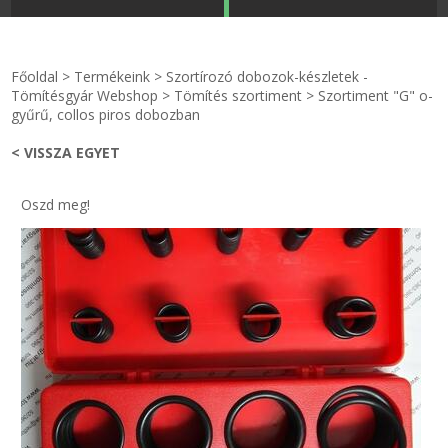
STRANDKAPSZULA - VÍZIPISZTOLY-FRIZBI
Főoldal
Főoldal
>
Termékeink
>
Szortírozó dobozok-készletek -
KULCSTARTÓ - KULCSKARIKA
videók
Tömítésgyár Webshop
>
Tömítés szortiment
>
Szortiment "G" o-
gyűrű, collos piros dobozban
HŰTŐMÁGNES KERET - FÓLIA
Termékek
< VISSZA EGYET
VILÁGÍTÓ DEKOR - MÉCSESEK
Hogyan vásároljak?
Oszd meg!
GÉPÉSZET-PÉBÉ-gáz - KÉSZLETEK
Rólunk
IPARI KARIMA TÖMÍTÉS
Egyedi gyártás
TÖMÍTŐ TÁBLA - SZIGETELŐ LEMEZ
Hírek
GUMILEMEZ - FILC - HÓTOLÓ
Kapcsolat
TÖMÍTŐ ZSINÓR - RAGASZTÓ
ÁSZF